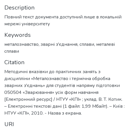
Description
Повний текст документа доступний лише в локальній
мережі університету
Keywords
металознавство
,
зварні з'єднання
,
сплави
,
металеві
сплави
Citation
Методичні вказівки до практичних занять з
дисципліни «Металознавство і термічна обробка
зварних з'єднань» для студентів напряму підготовки
050504 «Зварювання» усіх форм навчання
[Електронний ресурс] / НТУУ «КПІ» ; уклад. В. Т. Котик.
– Електронні текстові дані (1 файл: 1,99 Мбайт). – Київ :
НТУУ «КПІ», 2010. - Назва з екрана.
URI