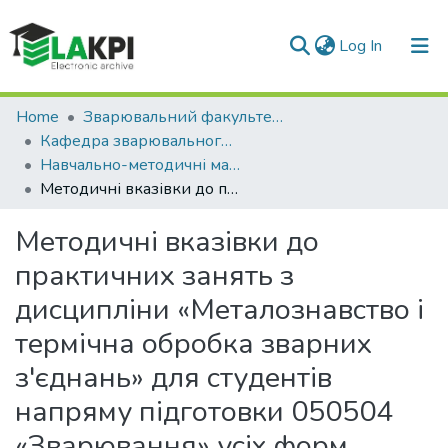
(current)
Log In
Communities & Collections
Home
Зварювальний факультет (ЗФ)
Кафедра зварювального виробництва (ЗВ ЗФ)
All of DSpace
Навчально-методичні матеріали (ЗВ ЗФ)
Методичні вказівки до практичних занять з дисципліни «Металознавство і термічна обробка зварних з'єднань» для студентів напряму підготовки 050504 «Зварювання» усіх форм навчання
Statistics
Методичні вказівки до
практичних занять з
дисципліни «Металознавство і
термічна обробка зварних
з'єднань» для студентів
напряму підготовки 050504
«Зварювання» усіх форм