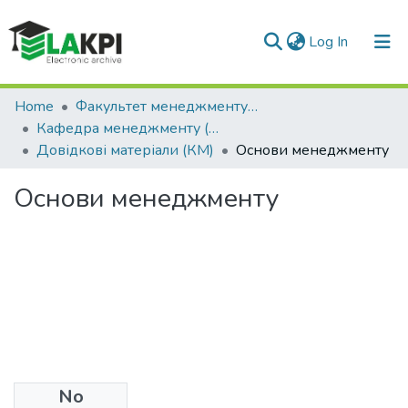
(current)
Log In
Communities & Collections
Home
Факультет менеджменту та маркетингу (ФММ)
Кафедра менеджменту (КМ)
All of DSpace
Довідкові матеріали (КМ)
Основи менеджменту
Statistics
Основи менеджменту
No
Date