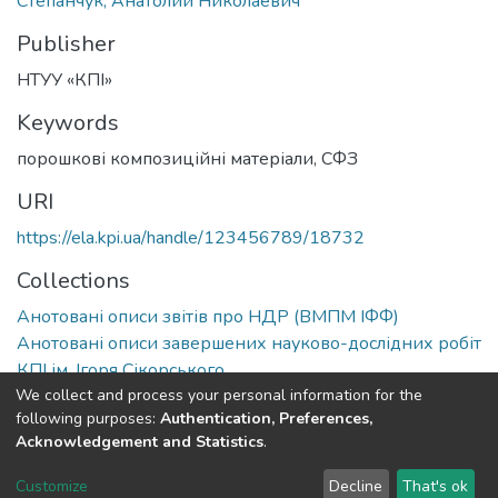
Степанчук, Анатолий Николаевич
Publisher
НТУУ «КПІ»
Keywords
порошкові композиційні матеріали
,
СФЗ
URI
https://ela.kpi.ua/handle/123456789/18732
Collections
Анотовані описи звітів про НДР (ВМПМ ІФФ)
Анотовані описи завершених науково-дослідних робіт
КПІ ім. Ігоря Сікорського
We collect and process your personal information for the
following purposes:
Authentication, Preferences,
Full item page
Acknowledgement and Statistics
.
DSpace software
copyright © 2002-2026
LYRASIS
Customize
Decline
That's ok