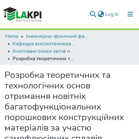
(current)
Log In
Statistics
Home
Інженерно-фізичний факультет (ІФФ)
Кафедра високотемпературних матеріалів та порошкової металургії (ВМПМ ІФФ)
Анотовані описи звітів про НДР (ВМПМ ІФФ)
Розробка теоретичних та технологічних основ отримання новітніх багатофункціональних порошкових конструкційних матеріалів за участю самофлюсівних сплавів
Розробка теоретичних та
технологічних основ
отримання новітніх
багатофункціональних
порошкових конструкційних
матеріалів за участю
самофлюсівних сплавів