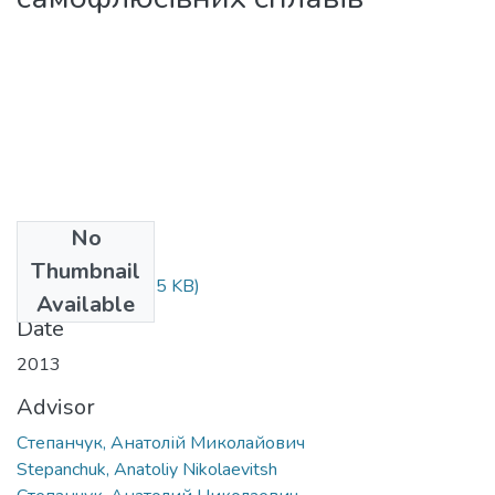
No
Files
Thumbnail
2533-p.doc
(624.5 KB)
Available
Date
2013
Advisor
Степанчук, Анатолій Миколайович
Stepanchuk, Anatoliy Nikolaevitsh