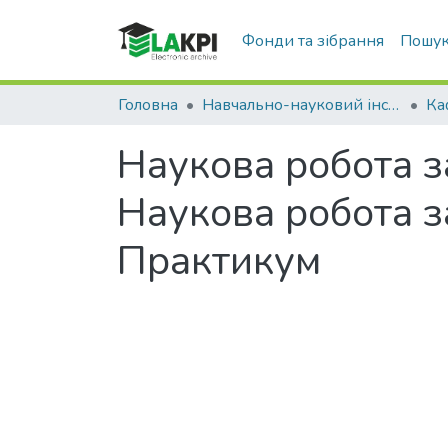
Фонди та зібрання
Пошук
Головна
Навчально-науковий інститут аерокосмічних технологій (НН ІАТ)
Наукова робота за
Наукова робота за
Практикум