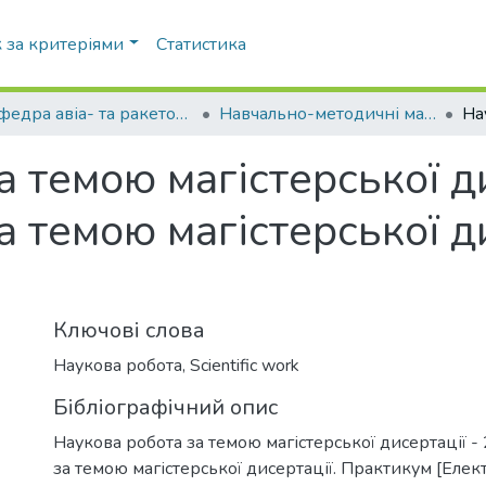
 за критеріями
Статистика
Кафедра авіа- та ракетобудування (АРБ)
Навчально-методичні матеріали (АРБ)
 темою магістерської ди
 темою магістерської ди
Ключові слова
Наукова робота
,
Scientific work
Бібліографічний опис
Наукова робота за темою магістерської дисертації - 
за темою магістерської дисертації. Практикум [Елек