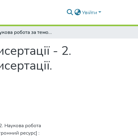
Увійти
Наукова робота за темою магістерської дисертації - 2. Наукова робота за темою магістерської дисертації. Практикум
сертації - 2.
сертації.
2. Наукова робота
тронний ресурс] :