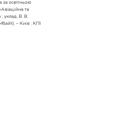
а за освітньою
«Авіаційна та
; уклад. В. В.
байт). – Київ : КПІ
.