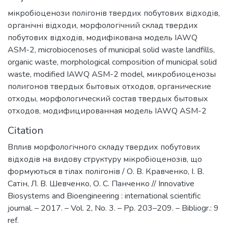
мікробіоценози полігонів твердих побутових відходів
,
органічні відходи
,
морфологічний склад твердих
побутових відходів
,
модифікована модель IAWQ
ASM-2
,
microbiocenoses of municipal solid waste landfills
,
organic waste
,
morphological composition of municipal solid
waste
,
modified IAWQ ASM-2 model
,
микробиоценозы
полигонов твердых бытовых отходов
,
органические
отходы
,
морфологический состав твердых бытовых
отходов
,
модифицированная модель IAWQ ASM-2
Citation
Вплив морфологічного складу твердих побутових
відходів на видову структуру мікробіоценозів, що
формуються в тілах полігонів / О. В. Кравченко, І. В.
Сатін, Л. В. Шевченко, О. С. Панченко // Innovative
Biosystems and Bioengineering : international scientific
journal. – 2017. – Vol. 2, No. 3. – Pp. 203–209. – Bibliogr.: 9
ref.