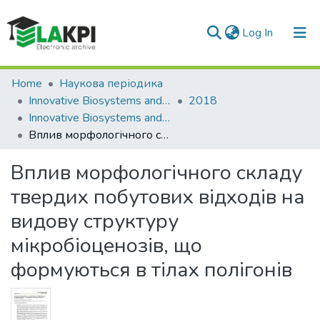
(current)
Log In
Communities & Collections
Home
Наукова періодика
Innovative Biosystems and Bioengineering
2018
All of DSpace
Innovative Biosystems and Bioengineering: international scientific e-journal, Vol. 2, No. 3
Вплив морфологічного складу твердих побутових відходів на видову структуру мікробіоценозів, що формуються в тілах полігонів
Statistics
Вплив морфологічного складу
твердих побутових відходів на
видову структуру
мікробіоценозів, що
формуються в тілах полігонів