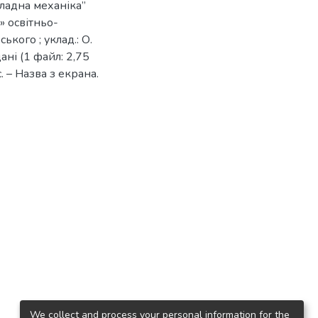
ладна механіка”
» освітньо-
ького ; уклад.: О.
дані (1 файл: 2,75
с. – Назва з екрана.
We collect and process your personal information for the