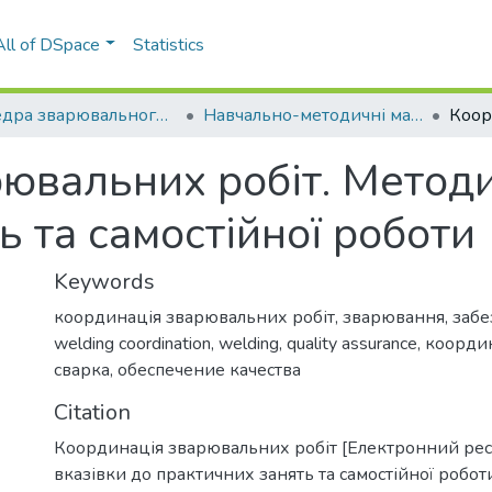
All of DSpace
Statistics
Кафедра зварювального виробництва (ЗВ ЗФ)
Навчально-методичні матеріали (ЗВ ЗФ)
ювальних робіт. Методи
ь та самостійної роботи
Keywords
координація зварювальних робіт
,
зварювання
,
забе
welding coordination
,
welding
,
quality assurance
,
координ
сварка
,
обеспечение качества
Citation
Координація зварювальних робіт [Електронний ресу
вказівки до практичних занять та самостійної робот