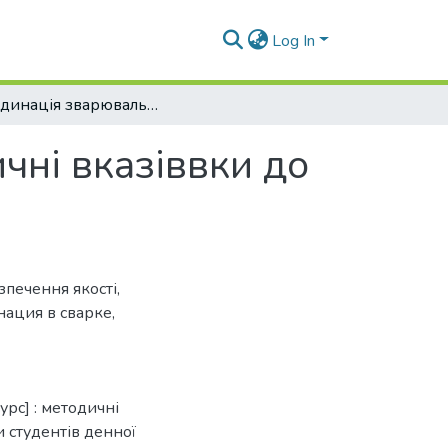
Log In
Координація зварювальних робіт. Методичні вказіввки до практичних занять та самостійної роботи
чні вказіввки до
зпечення якості
,
ация в сварке
,
рс] : методичні
и студентів денної