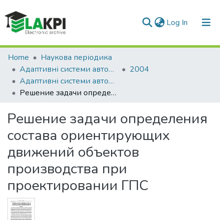
(current)
Log In
Communities & Collections
Home
Наукова періодика
Адаптивні системи автоматичного управління
2004
All of DSpace
Адаптивні системи автоматичного управління: міжвідомчий науково-технічний збірник, № 7(27)
Решение задачи определения состава ориентирующих движений объектов производства при проектировании ГПС
Statistics
Решение задачи определения
состава ориентирующих
движений объектов
производства при
проектировании ГПС