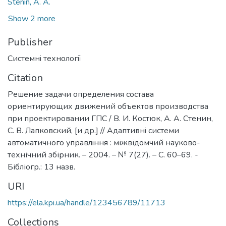
Stenin, A. A.
Show 2 more
Publisher
Системнi технологiї
Citation
Решение задачи определения состава
ориентирующих движений объектов производства
при проектировании ГПС / В. И. Костюк, А. А. Стенин,
С. В. Лапковский, [и др.] // Адаптивнi системи
автоматичного управлiння : міжвідомчий науково-
технічний збірник. – 2004. – № 7(27). – С. 60–69. -
Бібліогр.: 13 назв.
URI
https://ela.kpi.ua/handle/123456789/11713
Collections