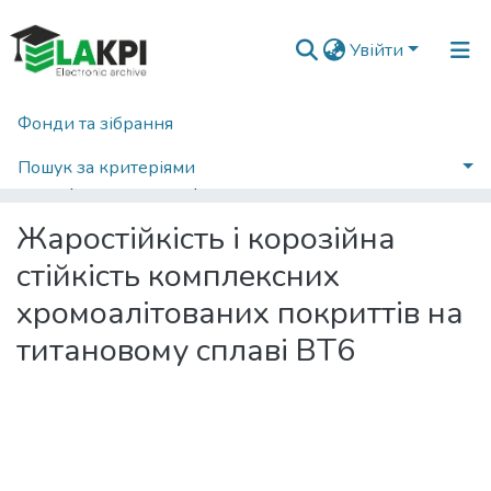
Увійти
Фонди та зібрання
Головна
Наукова періодика
Наукові вісті КПІ
2013
Наукові вісті НТУУ «КПІ»: міжнародний науково-технічний журнал, № 1(87)
Пошук за критеріями
Жаростійкість і корозійна стійкість комплексних хромоалітованих покриттів на титановому сплаві ВТ6
Статистика
Жаростійкість і корозійна
стійкість комплексних
хромоалітованих покриттів на
титановому сплаві ВТ6