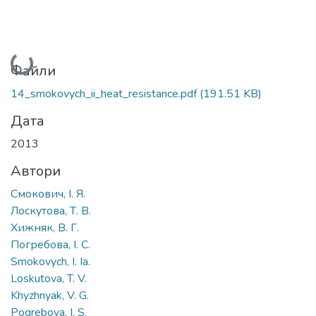
Вантажиться...
Файли
14_smokovych_ii_heat_resistance.pdf
(191.51 KB)
Дата
2013
Автори
Смокович, І. Я.
Лоскутова, Т. В.
Хижняк, В. Г.
Погребова, І. С.
Smokovych, I. Ia.
Loskutova, T. V.
Khyzhnyak, V. G.
Pogrebova, I. S.