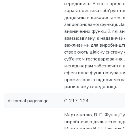
середовищі. В статті предста
характеристика і обґрунтова
доцільність використання ко
запропонованої функції. Зас
визначених функцій, які знах
взаємозв’язку, є надзвичайно
важливими для виробництва 
створюють цілісну систему у
суб’єктом господарювання, д
менеджерам забезпечити до
ефективне функціонування
промислового підприємства у
ринковому середовищі.
dc.format.pagerange
С. 217–224
Мартиненко, В. П. Функції уп
виробничою діяльністю підпр
Мартиненко В. П., Гальчик О. А