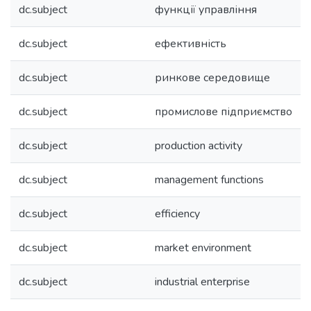
dc.subject
функції управління
dc.subject
ефективність
dc.subject
ринкове середовище
dc.subject
промислове підприємство
dc.subject
production activity
dc.subject
management functions
dc.subject
efficiency
dc.subject
market environment
dc.subject
industrial enterprise