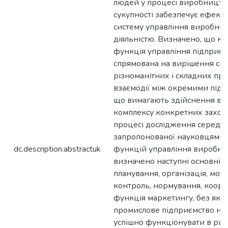
людей у процесі виробництва
сукупності забезпечує ефект
систему управління виробни
діяльністю. Визначено, що к
функція управління підприє
спрямована на вирішення сп
різноманітних і складних пр
взаємодії між окремими підр
що вимагають здійснення ве
комплексу конкретних заході
процесі дослідження серед
запропонованої науковцями с
dc.description.abstractuk
функцій управління виробни
визначено наступні основні ф
планування, організація, моти
контроль, нормування, коорд
функція маркетингу, без якої
промислове підприємство не
успішно функціонувати в ри