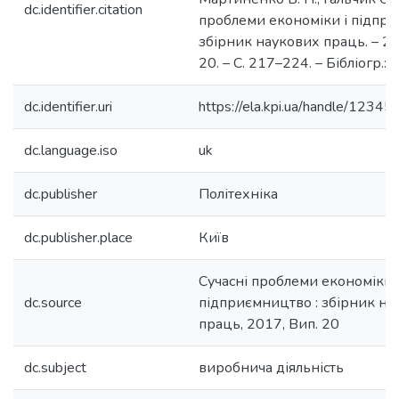
dc.identifier.citation
проблеми економіки і підпри
збірник наукових праць. – 20
20. – С. 217–224. – Бібліогр.: 7
dc.identifier.uri
https://ela.kpi.ua/handle/123
dc.language.iso
uk
dc.publisher
Політехніка
dc.publisher.place
Київ
Сучасні проблеми економіки 
dc.source
підприємництво : збірник на
праць, 2017, Вип. 20
dc.subject
виробнича діяльність