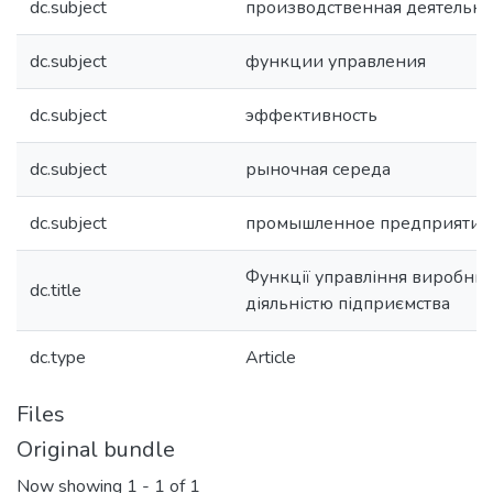
dc.subject
производственная деятельно
dc.subject
функции управления
dc.subject
эффективность
dc.subject
рыночная середа
dc.subject
промышленное предприятие
Функції управління виробни
dc.title
діяльністю підприємства
dc.type
Article
Files
Original bundle
Now showing
1 - 1 of 1