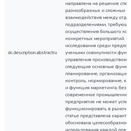
направлена на решение спе
разнообразных и сложных п
взаимодействия между отде
подразделениями, требующ
осуществления большого ком
конкретных мероприятий. В 
исследования среди предло
dc.description.abstractru
учеными совокупности функ
управления производством,
следующие основные функц
планирование, организация,
контроль, нормирование, к
и функция маркетинга, без 
современное промышленное
предприятие не может успе
функционировать в рыночно
статье представлена характе
обоснована целесообразност
использования каждой пред