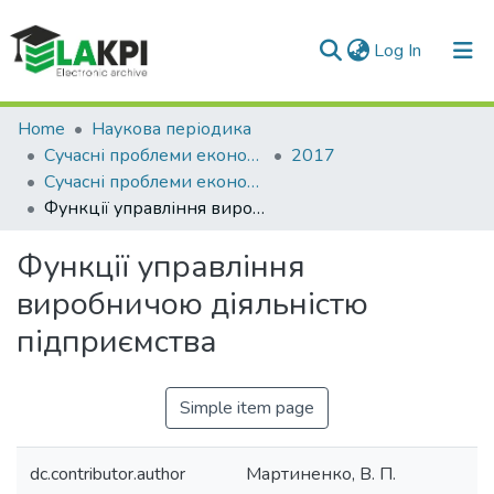
(current)
Log In
Communities & Collections
Home
Наукова періодика
Сучасні проблеми економіки і підприємництво
2017
All of DSpace
Сучасні проблеми економіки і підприємництво: збірник наукових праць, Вип. 20
Функції управління виробничою діяльністю підприємства
Statistics
Функції управління
виробничою діяльністю
підприємства
Simple item page
dc.contributor.author
Мартиненко, В. П.