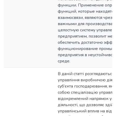
функции. Применение опре
функций, которые находятся
взаимосвязи, являются чрез
важными для производства и
целостную систему управлен
предприятием, позволит ме
обеспечить достаточно эффе
функционирование промыш
предприятия в неустойчиво
среде.
В даній статті розглядаються
управління виробничою діял
суб’єкта господарювання, які
собою спеціалізацію управлін
відокремлений напрямок упр
діяльності, що дозволяє здій
управлінський вплив на відн