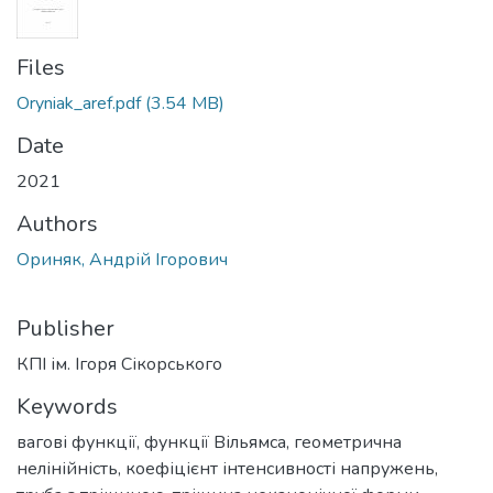
Files
Oryniak_aref.pdf
(3.54 MB)
Date
2021
Authors
Ориняк, Андрій Ігорович
Publisher
КПІ ім. Ігоря Сікорського
Keywords
вагові функції
,
функції Вільямса
,
геометрична
нелінійність
,
коефіцієнт інтенсивності напружень
,