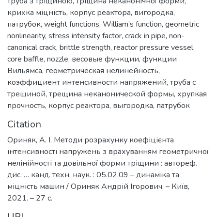
труба з тріщиною
,
тріщина неканонічної форми
,
крихка міцність
,
корпус реактора
,
вигородка
,
патрубок
,
weight functions
,
William’s function
,
geometric
nonlinearity
,
stress intensity factor
,
crack in pipe
,
non-
canonical crack
,
brittle strength
,
reactor pressure vessel
,
core baffle
,
nozzle
,
весовые функции
,
функции
Вильямса
,
геометрическая нелинейность
,
коэффициент интенсивности напряжений
,
труба с
трещиной
,
трещина неканонической формы
,
хрупкая
прочность
,
корпус реактора
,
выгородка
,
патрубок
Citation
Ориняк, А. І. Методи розрахунку коефіцієнта
інтенсивності напружень з врахуванням геометричної
нелінійності та довільної форми тріщини : автореф.
дис. … канд. техн. наук. : 05.02.09 – динаміка та
міцність машин / Ориняк Андрій Ігорович. – Київ,
2021. – 27 с.
URI