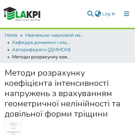
(current)
Log In
Communities & Collections
Home
Навчально-науковий механіко-машинобудівний інститут (НН ММІ)
Кафедра динаміки і міцності машин та опору матеріалів (ДММОМ)
All of DSpace
Автореферати (ДММОМ)
Методи розрахунку коефіцієнта інтенсивності напружень з врахуванням геометричної нелінійності та довільної форми тріщини
Statistics
Методи розрахунку
коефіцієнта інтенсивності
напружень з врахуванням
геометричної нелінійності та
довільної форми тріщини