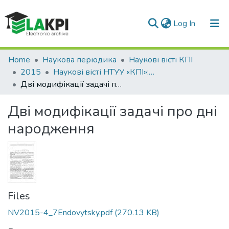
(current)
Log In
Communities & Collections
Home
Наукова періодика
Наукові вісті КПІ
2015
Наукові вісті НТУУ «КПІ»: науково-технічний журнал, № 4(102)
All of DSpace
Дві модифікації задачі про дні народження
Statistics
Дві модифікації задачі про дні
народження
Files
NV2015-4_7Endovytsky.pdf
(270.13 KB)