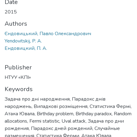
Date
2015
Authors
Єндовицький, Павло Олександрович
Yendovitskij, P. A.
Ендовицкий, П. А.
Publisher
НТУУ «КПІ»
Keywords
Задача про дні народження
,
Парадокс днів
народжень
,
Випадкові розміщення
,
Статистика Фермі
,
Атака Ювала
,
Birthday problem
,
Birthday paradox
,
Random
allocations
,
Fermi statistic
,
Uval attack
,
Задача про дни
рождения
,
Парадокс дней рождений
,
Случайные
размещения
,
Статистика Ферми
,
Атака Ювала