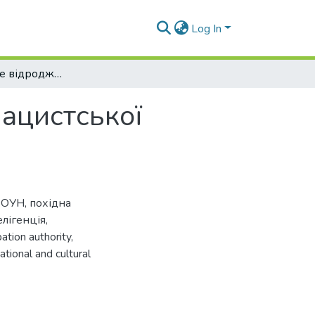
Log In
«Маріупольське відродження» в умовах нацистської окупації (1941–1943 рр.)
ацистської
,
ОУН
,
похідна
елігенція
,
ation authority
,
ational and cultural