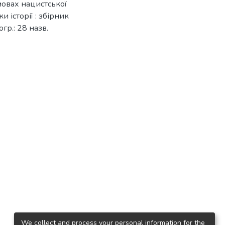
мовах нацистської
и історії : збірник
огр.: 28 назв.
We collect and process your personal information for the