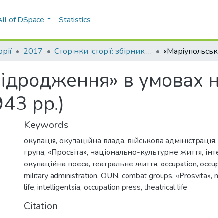
All of DSpace
Statistics
орії
2017
Сторінки історії: збірник наукових праць, Вип. 45
ідродження» в умовах н
43 рр.)
Keywords
окупація
,
окупаційна влада
,
військова адміністрація
група
,
«Просвіта»
,
національно-культурне життя
,
інт
окупаційна преса
,
театральне життя
,
occupation
,
occup
military administration
,
OUN
,
combat groups
,
«Prosvita»
,
n
life
,
intelligentsia
,
occupation press
,
theatrical life
Citation