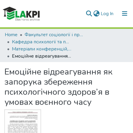
(current)
Log In
Communities & Collections
Home
Факультет соціології і права (ФСП)
Кафедра психології та педагогіки (ПП)
All of DSpace
Матеріали конференцій, семінарів і т.п. (ПП)
Емоційне відреагування як запорука збереження психологічного здоров’я в умовах воєнного часу
Statistics
Емоційне відреагування як
запорука збереження
психологічного здоров’я в
умовах воєнного часу