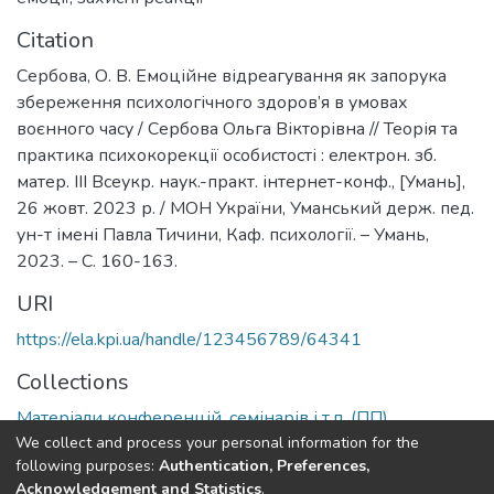
Citation
Сербова, О. В. Емоційне відреагування як запорука
збереження психологічного здоров’я в умовах
воєнного часу / Сербова Ольга Вікторівна // Теорія та
практика психокорекції особистості : електрон. зб.
матер. ІІІ Всеукр. наук.-практ. інтернет-конф., [Умань],
26 жовт. 2023 р. / МОН України, Уманський держ. пед.
ун-т імені Павла Тичини, Каф. психології. – Умань,
2023. – С. 160-163.
URI
https://ela.kpi.ua/handle/123456789/64341
Collections
Матеріали конференцій, семінарів і т.п. (ПП)
We collect and process your personal information for the
following purposes:
Authentication, Preferences,
Full item page
Acknowledgement and Statistics
.