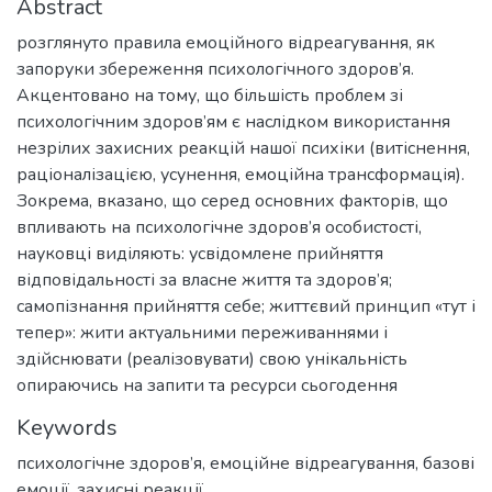
Abstract
розглянуто правила емоційного відреагування, як
запоруки збереження психологічного здоров’я.
Акцентовано на тому, що більшість проблем зі
психологічним здоров’ям є наслідком використання
незрілих захисних реакцій нашої психіки (витіснення,
раціоналізацією, усунення, емоційна трансформація).
Зокрема, вказано, що серед основних факторів, що
впливають на психологічне здоров’я особистості,
науковці виділяють: усвідомлене прийняття
відповідальності за власне життя та здоров’я;
самопізнання прийняття себе; життєвий принцип «тут і
тепер»: жити актуальними переживаннями і
здійснювати (реалізовувати) свою унікальність
опираючись на запити та ресурси сьогодення
Keywords
психологічне здоров’я
,
емоційне відреагування
,
базові
емоції
,
захисні реакції