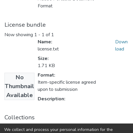
Format
License bundle
Now showing
1 - 1 of 1
Name:
Down
license.txt
load
Size:
1.71 KB
Format:
No
Item-specific license agreed
Thumbnail
upon to submission
Available
Description:
Collections
Системні дослідження та інформаційні технології:
We collect and process your personal information for the