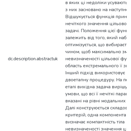
в яких ці недоліки усувають
з них засновано на наступном
Відшукується функція прина
нечіткого значення цільової 
задачі. Положення цієї функц
залежить від того, який набір
оптимізується, що вибираєть
чином, щоб максимально зміс
dc.description.abstractuk
невизначеності цільової функ
область екстремального її зн
Інший підхід використовує н
двоетапну процедуру. На пе
етапі вихідна задача вирішуєт
умови, що всі її нечіткі парам
вказані на рівні модальних з
Далі конструюється складов
критерій, одна компонента я
визначає компактність тіла
невизначеності значення ціл