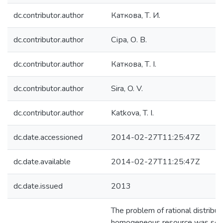
dc.contributor.author
Каткова, Т. И.
dc.contributor.author
Сіра, О. В.
dc.contributor.author
Каткова, Т. І.
dc.contributor.author
Sira, O. V.
dc.contributor.author
Katkova, T. I.
dc.date.accessioned
2014-02-27T11:25:47Z
dc.date.available
2014-02-27T11:25:47Z
dc.date.issued
2013
The problem of rational distribut
homogeneous resource was set 