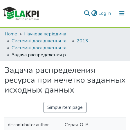
(current)
Log In
Communities & Collections
Home
Наукова періодика
Системні дослідження та інформаційні технології
2013
All of DSpace
Системні дослідження та інформаційні технології: науково-технічний журнал, № 2
Задача распределения ресурса при нечетко заданных исходных данных
Statistics
Задача распределения
ресурса при нечетко заданных
исходных данных
Simple item page
dc.contributor.author
Серая, О. В.