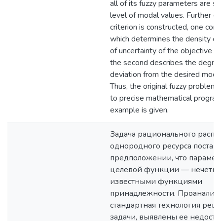
all of its fuzzy parameters are se
level of modal values. Further 
criterion is constructed, one co
which determines the density of
of uncertainty of the objective fu
the second describes the degre
deviation from the desired modal
Thus, the original fuzzy problem 
to precise mathematical progra
example is given.
Задача рационального расп
однородного ресурса поставл
предположении, что параме
целевой функции — нечеткие
известными функциями
принадлежности. Проанализ
стандартная технология реш
задачи, выявлены ее недоста