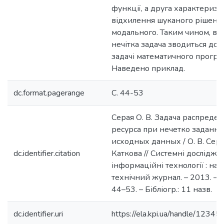
функції, а друга характеризу
відхилення шуканого рішення
модального. Таким чином, ви
нечітка задача зводиться до ч
задачі математичного програ
Наведено приклад.
dc.format.pagerange
C. 44-53
Серая О. В. Задача распреде
ресурса при нечетко заданн
исходных данных / О. В. Серая
dc.identifier.citation
Каткова // Системні дослідже
інформаційні технології : на
технічний журнал. – 2013. – №
44–53. – Бібліогр.: 11 назв.
dc.identifier.uri
https://ela.kpi.ua/handle/123