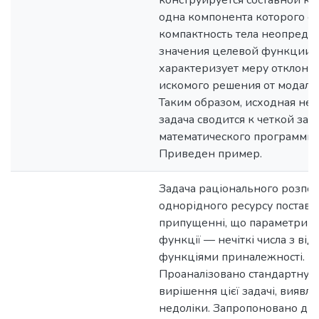
конструируется составной кр
одна компонента которого о
компактность тела неопреде
значения целевой функции, 
характеризует меру отклоне
искомого решения от модаль
Таким образом, исходная неч
задача сводится к четкой зад
математического программир
Приведен пример.
Задача раціонального розпод
однорідного ресурсу поставл
припущенні, що параметри ц
функції — нечіткі числа з ві
функціями приналежності.
Проаналізовано стандартну т
вирішення цієї задачі, виявлен
недоліки. Запропоновано два