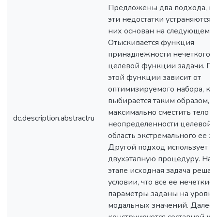
Предложены два подхода, в
эти недостатки устраняются.
них основан на следующем.
Отыскивается функция
принадлежности нечеткого 
целевой функции задачи. П
этой функции зависит от
оптимизируемого набора, ко
выбирается таким образом, ч
максимально сместить тело
dc.description.abstractru
неопределенности целевой 
область экстремального ее з
Другой подход использует 
двухэтапную процедуру. На 
этапе исходная задача решае
условии, что все ее нечеткие
параметры заданы на уровне
модальных значений. Далее