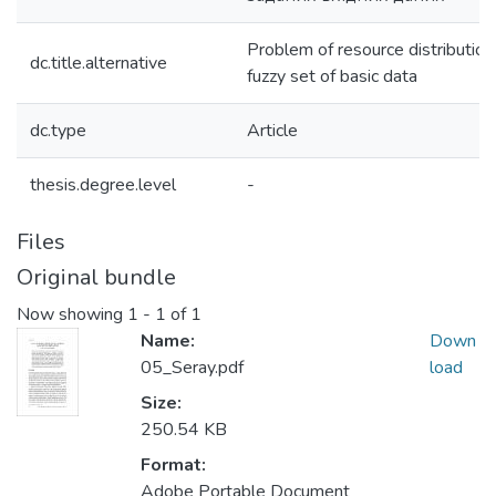
Problem of resource distribution
dc.title.alternative
fuzzy set of basic data
dc.type
Article
thesis.degree.level
-
Files
Original bundle
Now showing
1 - 1 of 1
Name:
Down
05_Seray.pdf
load
Size:
250.54 KB
Format:
Adobe Portable Document