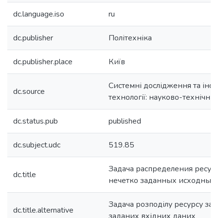
dc.language.iso
ru
dc.publisher
Політехніка
dc.publisher.place
Київ
Системні дослідження та інф
dc.source
технології: науково-технічн
dc.status.pub
published
dc.subject.udc
519.85
Задача распределения ресур
dc.title
нечетко заданных исходных
Задача розподілу ресурсу за 
dc.title.alternative
заданих вхідних даних