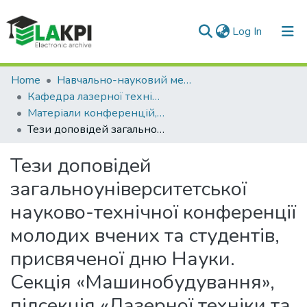
(current)
Log In
Communities & Collections
Home
Навчально-науковий механіко-машинобудівний інститут (НН ММІ)
Кафедра лазерної техніки та фізико-технічних технологій (ЛТФТТ)
All of DSpace
Матеріали конференцій, семінарів і т.п. (ЛТФТТ)
Тези доповідей загальноуніверситетської науково-технічної конференції молодих вчених та студентів, присвяченої дню Науки. Секція «Машинобудування», підсекція «Лазерної техніки та фізико-технічних технологій»
Statistics
Тези доповідей
загальноуніверситетської
науково-технічної конференції
молодих вчених та студентів,
присвяченої дню Науки.
Секція «Машинобудування»,
підсекція «Лазерної техніки та