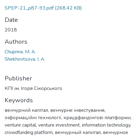
SPEP-21_p87-93.pdf
(268.42 KB)
Date
2018
Authors
Chuprina, М. А.
Shekhovtsova, I. A.
Publisher
КПІ ім. Ігоря Сікорського
Keywords
венчурний капітал
,
венчурне інвестування
,
інформаційні технології
,
краудфандінгові платформи
,
venture capital
,
venture investment
,
information technology
,
crowdfunding platform
,
венчурный капитал
,
венчурное