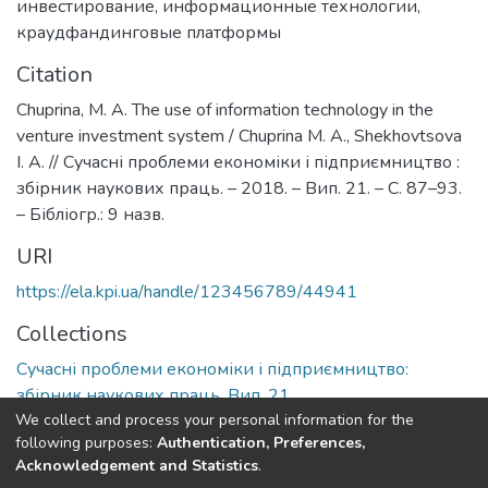
инвестирование
,
информационные технологии
,
краудфандинговые платформы
Citation
Chuprina, М. А. The use of information technology in the
venture investment system / Chuprina М. А., Shekhovtsova
I. A. // Сучасні проблеми економіки і підприємництво :
збірник наукових праць. – 2018. – Вип. 21. – С. 87–93.
– Бібліогр.: 9 назв.
URI
https://ela.kpi.ua/handle/123456789/44941
Collections
Сучасні проблеми економіки і підприємництво:
збірник наукових праць, Вип. 21
We collect and process your personal information for the
following purposes:
Authentication, Preferences,
Full item page
Acknowledgement and Statistics
.