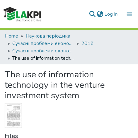
(current)
Log In
Communities & Collections
Home
Наукова періодика
Сучасні проблеми економіки і підприємництво
2018
All of DSpace
Сучасні проблеми економіки і підприємництво: збірник наукових праць, Вип. 21
The use of information technology in the venture investment system
Statistics
The use of information
technology in the venture
investment system
Files