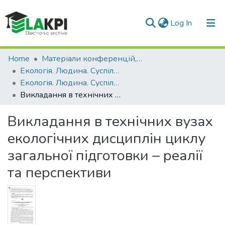
(current)
Log In
Communities & Collections
Home
Матеріали конференцій, семінарів і т.п.
Екологія. Людина. Суспільство
All of DSpace
Екологія. Людина. Суспільство (21 ; 2020 ; Київ)
Викладання в технічних вузах екологічних дисциплін циклу загальної підготовки – реалії та перспективи
Statistics
Викладання в технічних вузах
екологічних дисциплін циклу
загальної підготовки – реалії
та перспективи