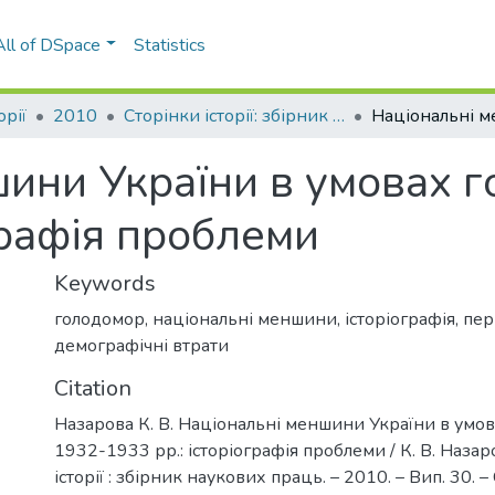
All of DSpace
Statistics
орії
2010
Сторінки історії: збірник наукових праць, Вип. 30
шини України в умовах 
графія проблеми
Keywords
голодомор
,
національні меншини
,
історіографія
,
пер
демографічні втрати
Citation
Назарова К. В. Національні меншини України в умо
1932-1933 рр.: історіографія проблеми / К. В. Назар
історії : збірник наукових праць. – 2010. – Вип. 30. –