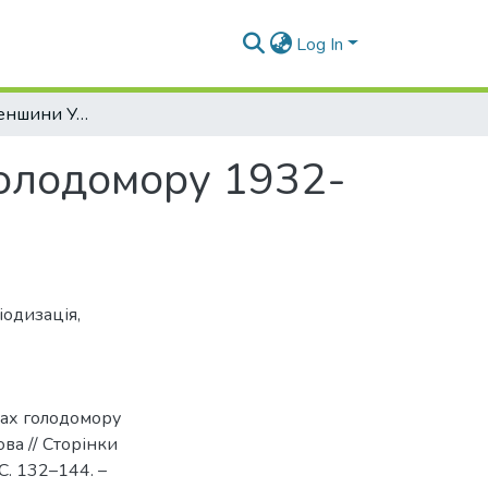
Log In
Національні меншини України в умовах голодомору 1932-1933 рр.: історіографія проблеми
голодомору 1932-
іодизація
,
вах голодомору
ова // Сторінки
 С. 132–144. –