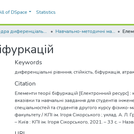
All of DSpace
Statistics
Кафедра диференціальних рівнянь (ДР)
Навчально-методичні матеріали (ДР)
біфуркацій
Keywords
диференціальні рівнння
,
стійкість
,
біфуркація
,
атра
Citation
Елементи теорії біфуркацій [Електронний ресурс] :
вказівки та навчальні завдання для студентів інже
спеціальностей та студентів другого курсу фізико-
факультету / КПІ ім. Ігоря Сікорського ; уклад. А. Л. Г
– Київ : КПІ ім. Ігоря Сікорського, 2021. – 33 c. – Наз
URI