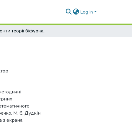
Log In
Елементи теорії біфуркацій
ктор
 методичні
нерних
математичного
речко, М. Є. Дудкін.
ва з екрана.