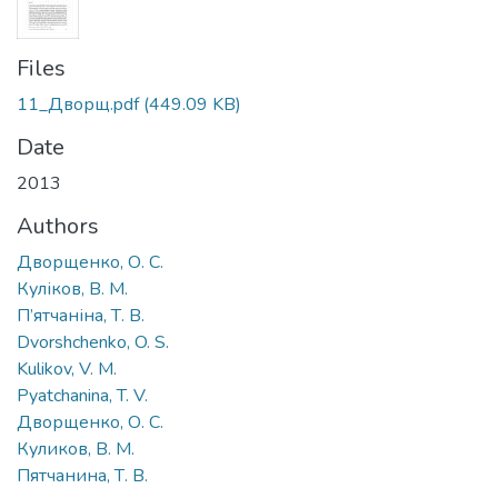
Files
11_Дворщ.pdf
(449.09 KB)
Date
2013
Authors
Дворщенко, О. С.
Куліков, В. М.
П’ятчаніна, Т. В.
Dvorshchenko, O. S.
Kulikov, V. M.
Pyatchanina, T. V.
Дворщенко, О. С.
Куликов, В. М.
Пятчанина, Т. В.