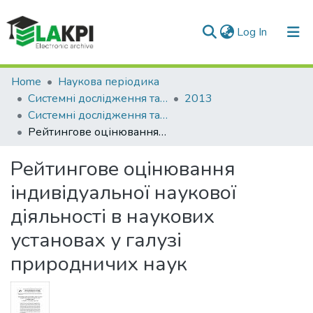
(current)
Log In
Communities & Collections
Home
Наукова періодика
Системні дослідження та інформаційні технології
2013
All of DSpace
Системні дослідження та інформаційні технології: науково-технічний журнал, № 4
Рейтингове оцінювання індивідуальної наукової діяльності в наукових установах у галузі природничих наук
Statistics
Рейтингове оцінювання
індивідуальної наукової
діяльності в наукових
установах у галузі
природничих наук