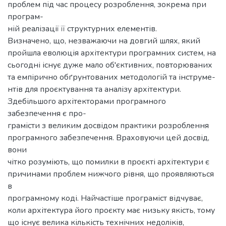
проблем під час процесу розроблення, зокрема при
програм-
ній реалізації її структурних елементів.
Визначено, що, незважаючи на довгий шлях, який
пройшла еволюція архітектури програмних систем, на
сьогодні існує дуже мало об'єктивних, повторюваних
та емпірично обґрунтованих методологій та інструме-
нтів для проєктування та аналізу архітектури.
Здебільшого архітекторами програмного
забезпечення є про-
грамісти з великим досвідом практики розроблення
програмного забезпечення. Враховуючи цей досвід,
вони
чітко розуміють, що помилки в проєкті архітектури є
причинами проблем нижчого рівня, що проявляються
в
програмному коді. Найчастіше програміст відчуває,
коли архітектура його проєкту має низьку якість, тому
що існує велика кількість технічних недоліків,