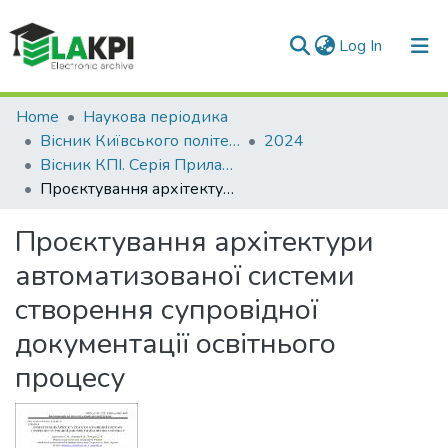
(current)
Log In
Communities & Collections
Home
Наукова періодика
Вісник Київського політехнічного інституту. Серія Приладобудування
2024
All of DSpace
Вісник КПІ. Серія Приладобудування: збірник наукових праць, Вип. 67(1)
Проєктування архітектури автоматизованої системи створення супровідної документації освітнього процесу
Statistics
Проєктування архітектури
автоматизованої системи
створення супровідної
документації освітнього
процесу