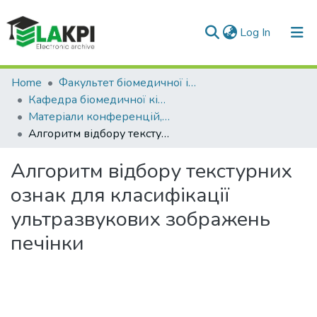
(current)
Log In
Communities & Collections
Home
Факультет біомедичної інженерії (ФБМІ)
Кафедра біомедичної кібернетики (БМК)
All of DSpace
Матеріали конференцій, семінарів і т.п. (БМК)
Алгоритм відбору текстурних ознак для класифікації ультразвукових зображень печінки
Statistics
Алгоритм відбору текстурних
ознак для класифікації
ультразвукових зображень
печінки