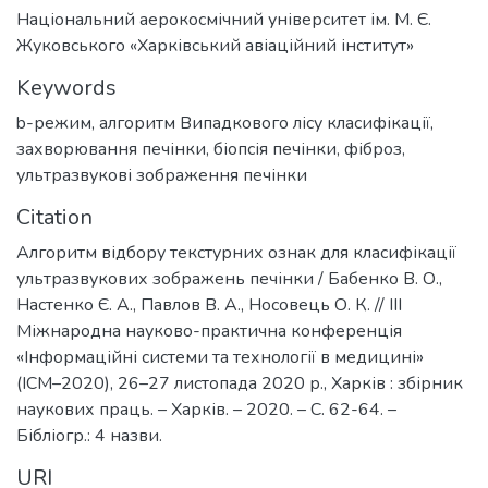
Національний аерокосмічний університет ім. М. Є.
Жуковського «Харківський авіаційний інститут»
Keywords
b-режим
,
алгоритм Випадкового лісу класифікації
,
захворювання печінки
,
біопсія печінки
,
фіброз
,
ультразвукові зображення печінки
Citation
Алгоритм відбору текстурних ознак для класифікації
ультразвукових зображень печінки / Бабенко В. О.,
Настенко Є. А., Павлов В. А., Носовець О. К. // ІІІ
Міжнародна науково-практична конференція
«Інформаційні системи та технології в медицині»
(IСM–2020), 26–27 листопада 2020 р., Харків : збірник
наукових праць. – Харків. – 2020. – С. 62-64. –
Бібліогр.: 4 назви.
URI