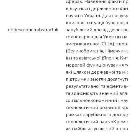
сферах. Наведено факти пра
відсутності державного фіна
науки в Україні. Для пошуку в
кризової ситуації було дослі
dc.description.abstractuk
зарубіжний досвід діяльності
технопарків для України на п
американської (США), європе
(Великобританія, Німеччина, 
ін.) та азіатської (Японія, Китай
моделей функціонування тех
які шляхом державної та місц
підтримки змогли досягнути
результативної та ефективної
та здійснюють значний вплив
соціальноекономічний і наук
технологічний розвиток країн
рамках зарубіжного досвіду 
технологічний парк «Кремніє
як найбільш успішний іннова