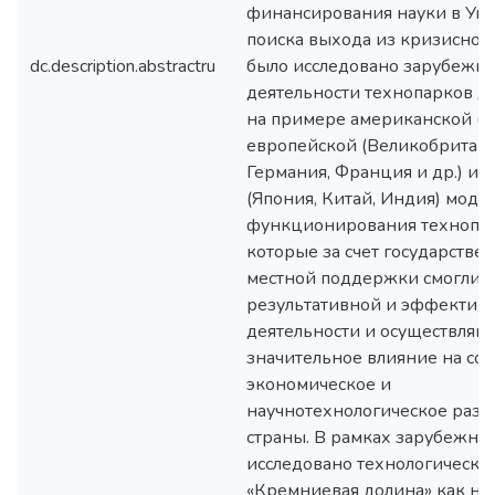
финансирования науки в Укр
поиска выхода из кризисной
dc.description.abstractru
было исследовано зарубежн
деятельности технопарков д
на примере американской (С
европейской (Великобритани
Германия, Франция и др.) и 
(Япония, Китай, Индия) моде
функционирования технопар
которые за счет государстве
местной поддержки смогли д
результативной и эффектив
деятельности и осуществляю
значительное влияние на со
экономическое и
научнотехнологическое разв
страны. В рамках зарубежно
исследовано технологически
«Кремниевая долина» как на