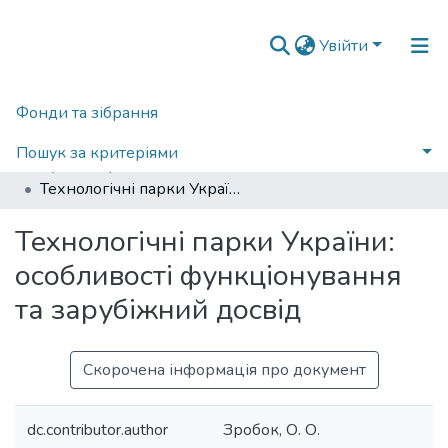
Увійти
Фонди та зібрання
Головна
Наукова періодика
Сучасні проблеми економіки і підприємництво
2017
Пошук за критеріями
Сучасні проблеми економіки і підприємництво: збірник наукових праць, Вип. 20
Технологічні парки України: особливості функціонування та зарубіжний досвід
Статистика
Технологічні парки України:
особливості функціонування
та зарубіжний досвід
Скорочена інформація про документ
dc.contributor.author
Зробок, О. О.