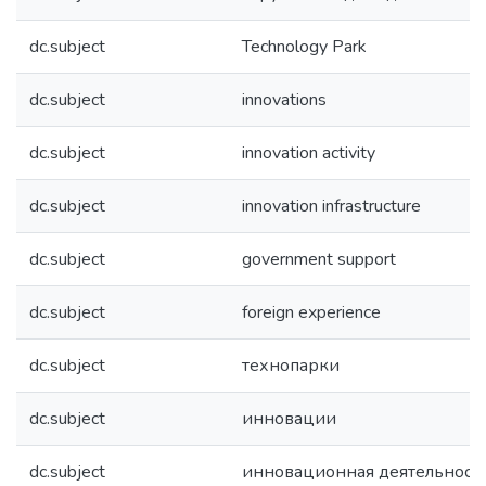
dc.subject
Technology Park
dc.subject
innovations
dc.subject
innovation activity
dc.subject
innovation infrastructure
dc.subject
government support
dc.subject
foreign experience
dc.subject
технопарки
dc.subject
инновации
dc.subject
инновационная деятельност