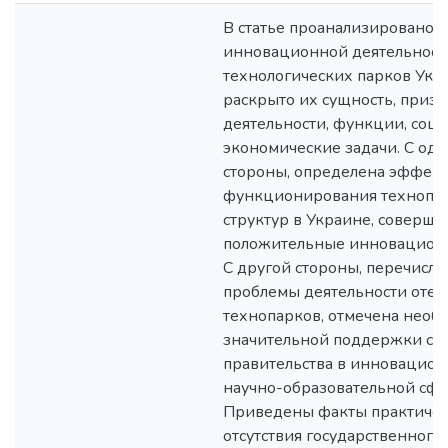
В статье проанализировано 
инновационной деятельност
технологических парков Укр
раскрыто их сущность, призн
деятельности, функции, соц
экономические задачи. С од
стороны, определена эффек
функционирования технопа
структур в Украине, соверш
положительные инновационн
С другой стороны, перечисле
проблемы деятельности оте
технопарков, отмечена необ
значительной поддержки со
правительства в инновацион
научно-образовательной сфе
Приведены факты практичес
отсутствия государственного