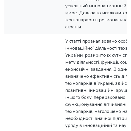
успешный инновационный об
мире. Доказано исключител
технопарков в региональном
страны.
У статті проаналізовано особл
інноваційної діяльності техн
України, розкрито їх сутність,
мету діяльності, функції, соці
економічні завдання. З одног
визначено ефективність діял
технопарків в Україні, здійс
позитивні інноваційні зрушен
іншого боку, перераховано 
функціонування вітчизняних
технопарків, наголошено на
необхідності значної підтрим
уряду в інноваційній та наук