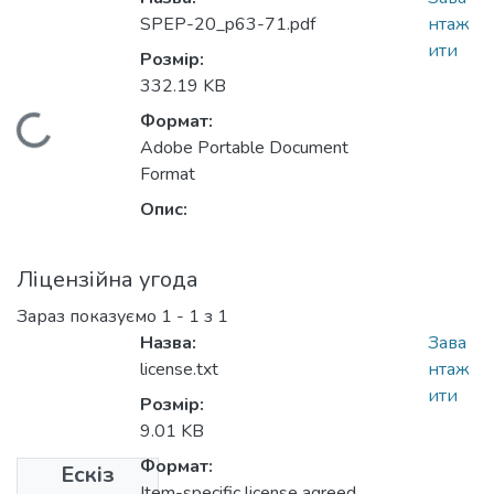
SPEP-20_p63-71.pdf
нтаж
ити
Розмір:
332.19 KB
Формат:
ься...
Adobe Portable Document
Format
Опис:
Ліцензійна угода
Зараз показуємо
1 - 1 з 1
Назва:
Зава
license.txt
нтаж
ити
Розмір:
9.01 KB
Формат:
Ескіз
Item-specific license agreed