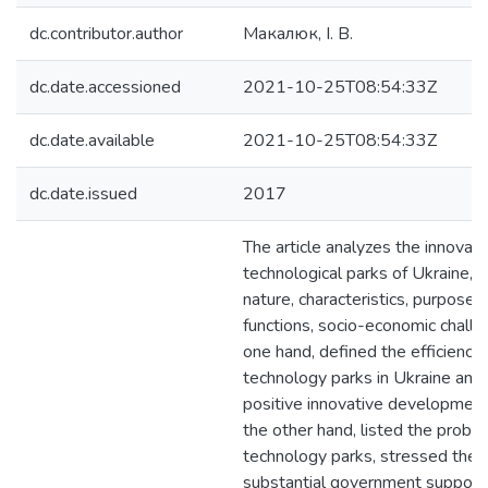
dc.contributor.author
Макалюк, І. В.
dc.date.accessioned
2021-10-25T08:54:33Z
dc.date.available
2021-10-25T08:54:33Z
dc.date.issued
2017
The article analyzes the innovatio
technological parks of Ukraine, r
nature, characteristics, purpose ac
functions, socio-economic challe
one hand, defined the efficiency 
technology parks in Ukraine and 
positive innovative development
the other hand, listed the probl
technology parks, stressed the 
substantial government support