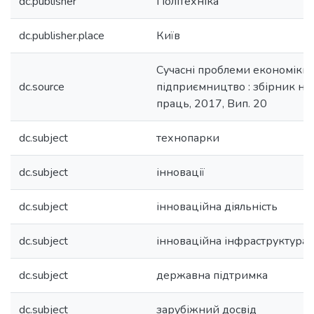
dc.publisher
Політехніка
dc.publisher.place
Київ
Сучасні проблеми економіки 
dc.source
підприємництво : збірник на
праць, 2017, Вип. 20
dc.subject
технопарки
dc.subject
інновації
dc.subject
інноваційна діяльність
dc.subject
інноваційна інфраструктура
dc.subject
державна підтримка
dc.subject
зарубіжний досвід