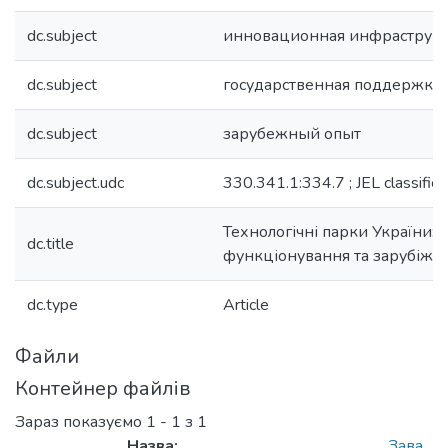
dc.subject
инновационная инфраструкт
dc.subject
государственная поддержка
dc.subject
зарубежный опыт
dc.subject.udc
330.341.1:334.7 ; JEL classific
Технологічні парки України: 
dc.title
функціонування та зарубіжн
dc.type
Article
Файли
Контейнер файлів
Зараз показуємо
1 - 1 з 1
Назва:
Зава