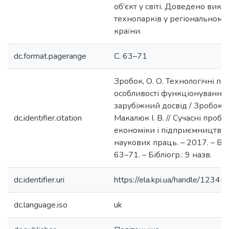
об’єкт у світі. Доведено вик
технопарків у регіональному
країни.
dc.format.pagerange
С. 63–71
Зробок, О. О. Технологічні па
особливості функціонування 
зарубіжний досвід / Зробок О.
dc.identifier.citation
Макалюк І. В. // Сучасні проб
економіки і підприємництво 
наукових праць. – 2017. – Вип.
63–71. – Бібліогр.: 9 назв.
dc.identifier.uri
https://ela.kpi.ua/handle/123
dc.language.iso
uk