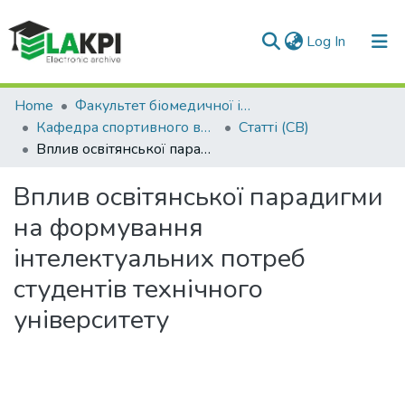
(current)
Log In
Communities & Collections
Home
Факультет біомедичної інженерії (ФБМІ)
Кафедра спортивного вдосконалення (СВ)
Статті (СВ)
All of DSpace
Вплив освітянської парадигми на формування інтелектуальних потреб студентів технічного університету
Statistics
Вплив освітянської парадигми
на формування
інтелектуальних потреб
студентів технічного
університету