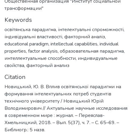
Общественная организация "Институт социальной
трансформации"
Keywords
освітянська парадигма
,
інтелектуальні спроможності
,
індивідуальні властивості
,
факторний аналіз
,
educational paradigm
,
intellectual capabilities
,
individual
properties
,
factor analysis
,
образовательная парадигма
,
интеллектуальные способности
,
индивидуальные
свойства
,
факторный анализ
Citation
Новицький, Ю. В. Вплив освітянської парадигми на
формування інтелектуальних потреб студентів
технічного університету / Новицький Юрій
Володимирович // Актуальные научные исследования
в современном мире : журнал. – Переяслав-
Хмельницкий, 2018. – Вып. 5(37), ч. 7. – С. 65–69. –
Библиогр.: 5 назв.