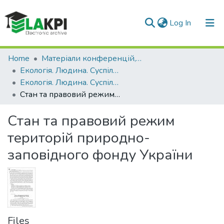
(current)
Log In
Communities & Collections
Home
Матеріали конференцій, семінарів і т.п.
Екологія. Людина. Суспільство
All of DSpace
Екологія. Людина. Суспільство (18 ; 2015 ; Київ)
Стан та правовий режим територій природно-заповідного фонду України
Statistics
Стан та правовий режим
територій природно-
заповідного фонду України
Files