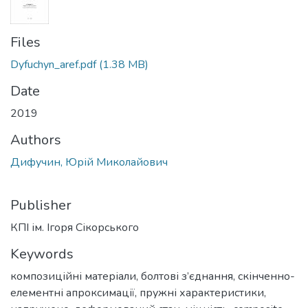
Files
Dyfuchyn_aref.pdf
(1.38 MB)
Date
2019
Authors
Дифучин, Юрій Миколайович
Publisher
КПІ ім. Ігоря Сікорського
Keywords
композиційні матеріали
,
болтові з’єднання
,
скінченно-
елементні апроксимації
,
пружні характеристики
,