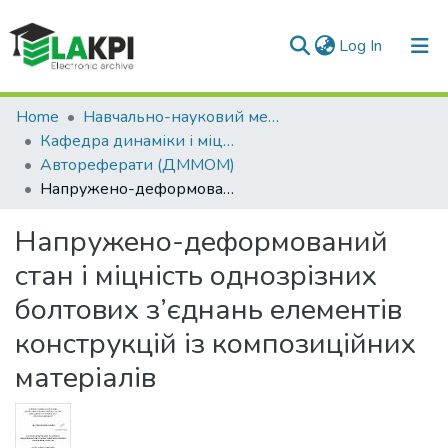
(current)
Log In
Communities & Collections
Home
Навчально-науковий механіко-машинобудівний інститут (НН ММІ)
Кафедра динаміки і міцності машин та опору матеріалів (ДММОМ)
All of DSpace
Автореферати (ДММОМ)
Напружено-деформований стан і міцність однозрізних болтових з’єднань елементів конструкцій із композиційних матеріалів
Statistics
Напружено-деформований
стан і міцність однозрізних
болтових з’єднань елементів
конструкцій із композиційних
матеріалів