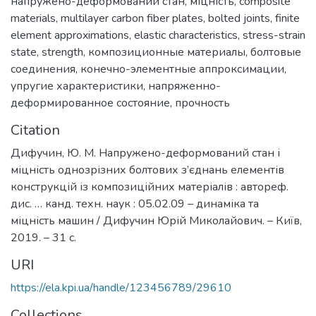
напружено-деформований стан
,
міцність
,
composite
materials
,
multilayer carbon fiber plates
,
bolted joints
,
finite
element approximations
,
elastic characteristics
,
stress-strain
state
,
strength
,
композиционные материалы
,
болтовые
соединения
,
конечно-элементные аппроксимации
,
упругие характеристики
,
напряженно-
деформированное состояние
,
прочность
Citation
Дифучин, Ю. М. Напружено-деформований стан і
міцність однозрізних болтових з’єднань елементів
конструкцій із композиційних матеріалів : автореф.
дис. … канд. техн. наук : 05.02.09 – динаміка та
міцність машин / Дифучин Юрій Миколайович. – Київ,
2019. – 31 с.
URI
https://ela.kpi.ua/handle/123456789/29610
Collections