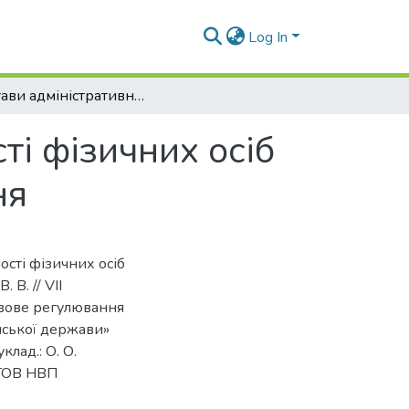
Log In
Підстави адміністративної відповідальності фізичних осіб за правопорушення у сфері оподаткування
ті фізичних осіб
ня
ості фізичних осіб
В. // VII
вове регулювання
нської держави»
клад.: О. О.
: ТОВ НВП