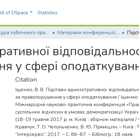
All of DSpace
Statistics
Кафедра публічного права (КПП)
Матеріали конференцій, семінарів і т.п. (КПП)
ративної відповідальнос
ня у сфері оподаткуван
Citation
Іщенко, В. В. Підстави адміністративної відповідальн
за правопорушення у сфері оподаткування / Іщенко В. 
Міжнародна науково-практична конференція «Пра
суспільних відносин в умовах демократизації Украї
(18-19 травня 2017 р. м. Київ) : збірник матеріалів / у
Кравчук, Т. О. Чепульченко, В. Ю. Пряміцин. – Київ 
“Інтерсервіс”, 2017. – С. 86–87. – Бібліогр.: 18 назв.