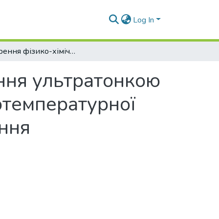
Log In
Створення фізико-хімічних основ керування ультратонкою структурою квазів'язкої армованої високотемпературної кераміки поліфункціонального застосування
ння ультратонкою
отемпературної
ання