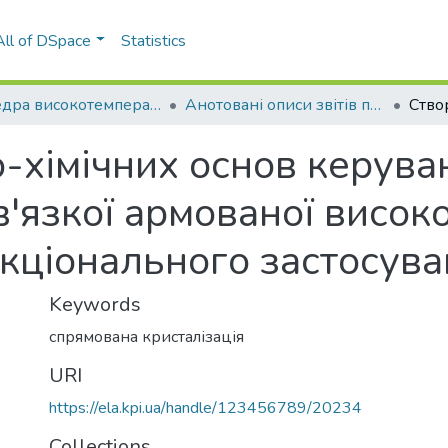
All of DSpace
Statistics
Кафедра високотемпературних матеріалів та порошкової металургії (ВМПМ ІФФ)
Анотовані описи звітів про НДР (ВМПМ ІФФ)
-хімічних основ керува
в'язкої армованої висок
кціонального застосув
Keywords
спрямована кристалізація
URI
https://ela.kpi.ua/handle/123456789/20234
Collections