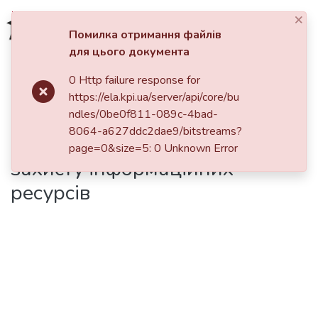
×
Увійти
Помилка отримання файлів
для цього документа
Фонди та зібрання
0 Http failure response for
Головна
https://ela.kpi.ua/server/api/core/bu
Пошук за критеріями
Розробка механізму
ndles/0be0f811-089c-4bad-
8064-a627ddc2dae9/bitstreams?
Статистика
контекстно-орієнтованого
page=0&size=5: 0 Unknown Error
захисту інформаційних
ресурсів