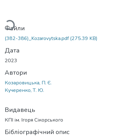
иться...
Файли
(382-386)_Kozarovytska.pdf
(275.39 KB)
Дата
2023
Автори
Козаровицька, П. Є.
Кучеренко, Т. Ю.
Видавець
КПІ ім. Ігоря Сікорського
Бібліографічний опис