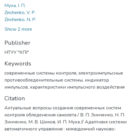
Муха, І. П.
Zinchenko, V. P.
Zinchenko, N. P.
Show 2 more
Publisher
НТУУ "КПІ"
Keywords
современные системы контроля
,
электроимпульсные
противообледенительные системы
,
индикатор
импульсов
,
характеристики импульсного воздействия
Citation
Актуальные вопросы создания современных систем
контроля обледенения cамолета / В. П. Зинченко, Н. П.
Зинченко, М. В. Шиков, И. П. Муха // Адаптивнi системи
автоматичного управлiння : міжвідомчий науково-