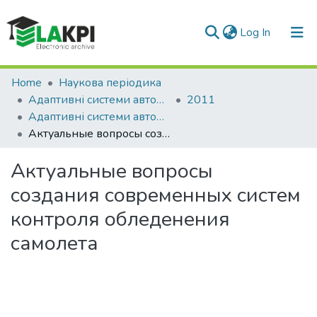
(current)
Log In
Communities & Collections
Home
Наукова періодика
Адаптивні системи автоматичного управління
2011
All of DSpace
Адаптивні системи автоматичного управління: міжвідомчий науково-технічний збірник, № 18(38)
Актуальные вопросы создания современных систем контроля обледенения cамолета
Statistics
Актуальные вопросы
создания современных систем
контроля обледенения
cамолета