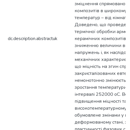
зміцнення спрямовано 
композитів в широкому і
температур – від кімнатн
Доведено, що проведенн
термічної обробки армо
dc.description.abstractuk
керамічних композитів 
зниженню величини вну
напружень і, як наслідок
механічних характеристи
що міцність на згин спр
закристалізованих евтек
немонотонно змінюється 
зростання температури 
інтервалі 252000 оС. Вс
підвищення міцності так
високотемпературному і
обумовлене змінами у н
деформованому стані, з
пластичності фазових скл