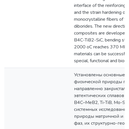
interface of the reinforcing 
and the strain hardening of 
monocrystalline fibers of tr
diborides. The new direction
composites are developed 
B4C-TiB2-SiC, bending stre
2000 oC reaches 370 MPa.
materials can be successfull
special, functional and biom
Установлены основные 
физической природы пр
направленно закристал
эвтектических сплавов 
B4C–MeB2, Ti-TiB, Mo-Si-B
системных исследований
природы матричной и 
фаз, их структурно-гео