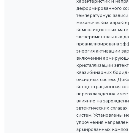
характеристик и напряж
деформированного сост
температурную зависим
механических характер
композиционных матери
экспериментальных дан
проанализирована эффе
энергия активации заро
включений армирующей
кристаллизации эвтекти
квазибинарних боридны
оксидных систем. Доказа
концентрационная сост
переохлаждения имеет 
влияние на зарождение 
эвтектических сплавах 
систем. Установлены ме
упрочнения направленн
армированных композит