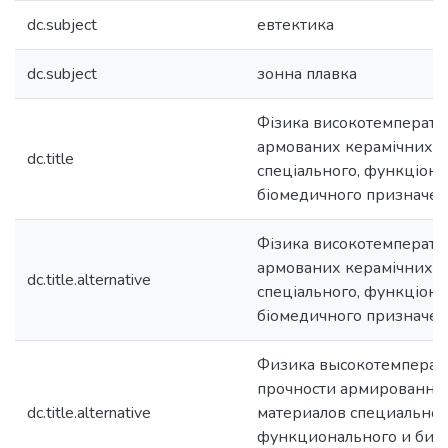
dc.subject
евтектика
dc.subject
зонна плавка
Фізика високотемператур
армованих керамічних м
dc.title
спеціального, функціона
біомедичного призначе
Фізика високотемператур
армованих керамічних м
dc.title.alternative
спеціального, функціона
біомедичного призначе
Физика высокотемперат
прочности армированны
dc.title.alternative
материалов специальног
функционального и био