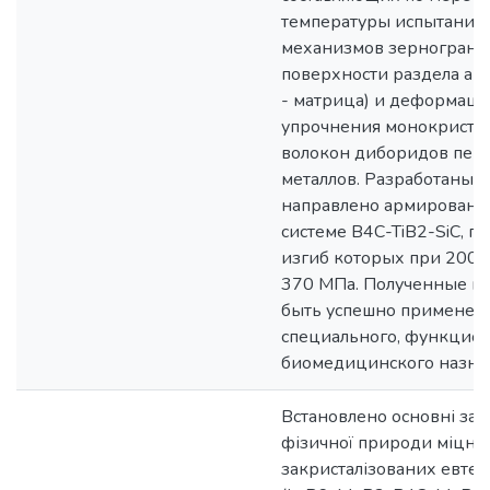
температуры испытаний
механизмов зерногранич
поверхности раздела а
- матрица) и деформац
упрочнения монокриста
волокон диборидов пер
металлов. Разработаны 
направлено армированн
системе B4C-TiB2-SiC, п
изгиб которых при 2000 
370 МПа. Полученные ма
быть успешно применен
специального, функцион
биомедицинского назна
Встановлено основні зак
фізичної природи міцно
закристалізованих евтек