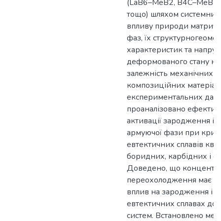
(LaB6–MeB2, B4C–MeB2, T
тощо) шляхом системних
впливу природи матричн
фаз, їх структурногеоме
характеристик та напру
деформованого стану на
залежність механічних 
композиційних матеріалі
експериментальних дан
проаналізовано ефектив
активації зародження і 
армуючої фази при крист
евтектичних сплавів ква
боридних, карбідних і о
Доведено, що концентра
переохолодження має н
вплив на зародження і рі
евтектичних сплавах до
систем. Встановлено мех