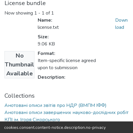
License bundle
Now showing
1 - 1 of 1
Name:
Down
license.txt
load
Size:
9.06 KB
Format:
No
Item-specific license agreed
Thumbnail
upon to submission
Available
Description:
Collections
Анотовані описи звітів про НДР (ВМПМ ІФФ)
Анотовані описи завершених науково-дослідних робіт
КПІ ім. Ігоря Сікорського
cookies.consent.content-notice.description.no-privacy