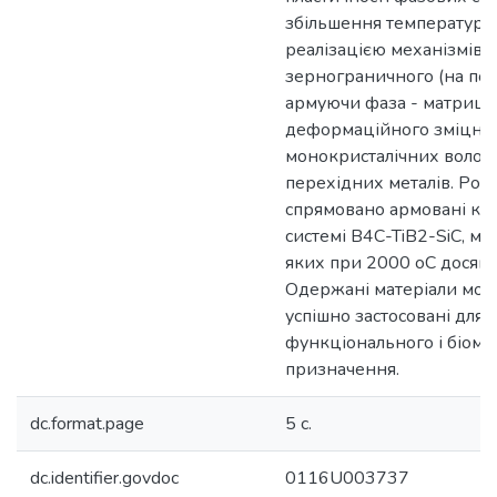
збільшення температури
реалізацією механізмів
зернограничного (на пов
армуючи фаза - матриця)
деформаційного зміцне
монокристалічних волок
перехідних металів. Роз
спрямовано армовані ко
системі B4C-TiB2-SiC, міц
яких при 2000 оС досяга
Одержані матеріали мож
успішно застосовані для 
функціонального і біом
призначення.
dc.format.page
5 с.
dc.identifier.govdoc
0116U003737