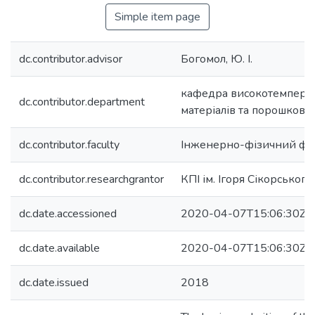
Simple item page
dc.contributor.advisor
Богомол, Ю. І.
кафедра високотемпера
dc.contributor.department
матеріалів та порошкової
dc.contributor.faculty
Інженерно-фізичний фа
dc.contributor.researchgrantor
КПІ ім. Ігоря Сікорського
dc.date.accessioned
2020-04-07T15:06:30Z
dc.date.available
2020-04-07T15:06:30Z
dc.date.issued
2018