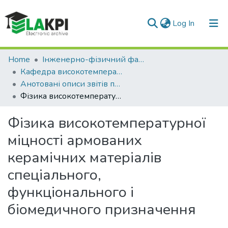
(current)
Log In
Communities & Collections
Home
Інженерно-фізичний факультет (ІФФ)
Кафедра високотемпературних матеріалів та порошкової металургії (ВМПМ ІФФ)
All of DSpace
Анотовані описи звітів про НДР (ВМПМ ІФФ)
Фізика високотемпературної міцності армованих керамічних матеріалів спеціального, функціонального і біомедичного призначення
Statistics
Фізика високотемпературної
міцності армованих
керамічних матеріалів
спеціального,
функціонального і
біомедичного призначення