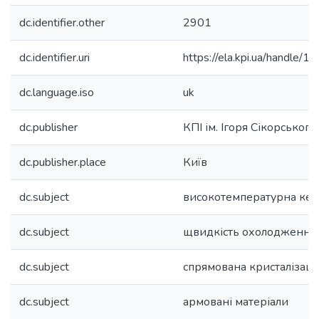
dc.identifier.other
2901
dc.identifier.uri
https://ela.kpi.ua/handle
dc.language.iso
uk
dc.publisher
КПІ ім. Ігоря Сікорського
dc.publisher.place
Київ
dc.subject
високотемпературна кер
dc.subject
щвидкість охолодження
dc.subject
спрямована кристалізаці
dc.subject
армовані матеріали