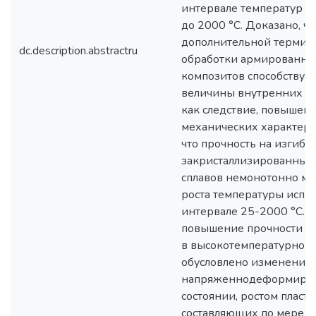
интервале температур –
до 2000 °С. Доказано, ч
дополнительной термич
dc.description.abstractru
обработки армированны
композитов способствуе
величины внутренних н
как следствие, повышен
механических характери
что прочность на изгиб 
закристаллизированных 
сплавов немонотонно ме
роста температуры испы
интервале 25-2000 °С. У
повышение прочности т
в высокотемпературном
обусловлено изменения
напряженнодеформиро
состоянии, ростом пласт
составляющих по мере у