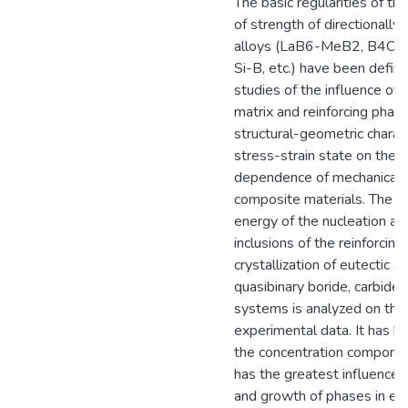
The basic regularities of th
of strength of directionally 
alloys (LaB6-MeB2, B4C-M
Si-B, etc.) have been defin
studies of the influence of 
matrix and reinforcing phase
structural-geometric charact
stress-strain state on the
dependence of mechanical ch
composite materials. The ef
energy of the nucleation an
inclusions of the reinforcin
crystallization of eutectic al
quasibinary boride, carbide
systems is analyzed on the
experimental data. It has b
the concentration componen
has the greatest influence 
and growth of phases in eut