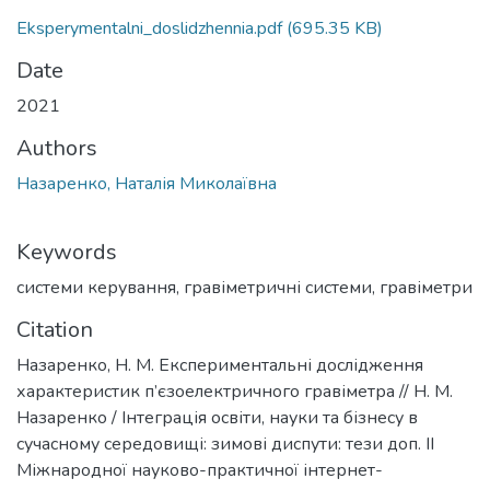
Eksperymentalni_doslidzhennia.pdf
(695.35 KB)
Date
2021
Authors
Назаренко, Наталія Миколаївна
Keywords
системи керування
,
гравіметричні системи
,
гравіметри
Citation
Назаренко, Н. М. Експериментальні дослідження
характеристик п’єзоелектричного гравіметра // Н. М.
Назаренко / Інтеграція освіти, науки та бізнесу в
сучасному середовищі: зимові диспути: тези доп. II
Міжнародної науково-практичної інтернет-