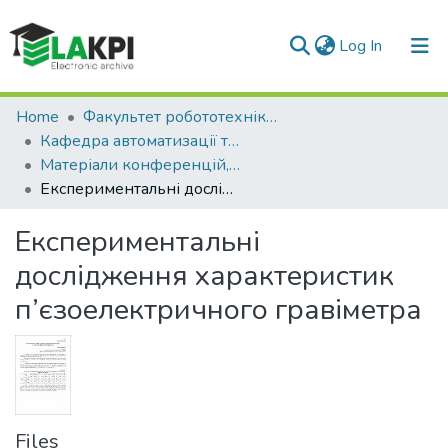
(current)
Log In
Communities & Collections
Home
Факультет робототехніки та приладобудування (ФРП)
Кафедра автоматизації та систем неруйнівного контролю (АСНК)
All of DSpace
Матеріали конференцій, семінарів і т.п. (АСНК)
Експериментальні дослідження характеристик п’єзоелектричного гравіметра
Statistics
Експериментальні
дослідження характеристик
п’єзоелектричного гравіметра
Files