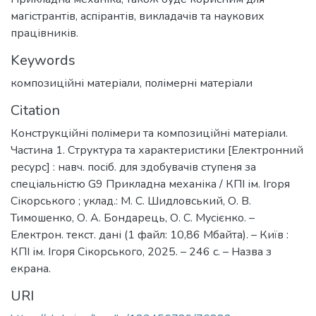
магістрантів, аспірантів, викладачів та наукових
працівників.
Keywords
композиційні матеріали
,
полімерні матеріали
Citation
Конструкційні полімери та композиційні матеріали.
Частина 1. Структура та характеристики [Електронний
ресурс] : навч. посіб. для здобувачів ступеня за
спеціальністю G9 Прикладна механіка / КПІ ім. Ігоря
Сікорського ; уклад.: М. С. Шидловський, О. В.
Тимошенко, О. А. Бондарець, О. С. Мусієнко. –
Електрон. текст. дані (1 файл: 10,86 Мбайта). – Київ :
КПІ ім. Ігоря Сікорського, 2025. – 246 с. – Назва з
екрана.
URI