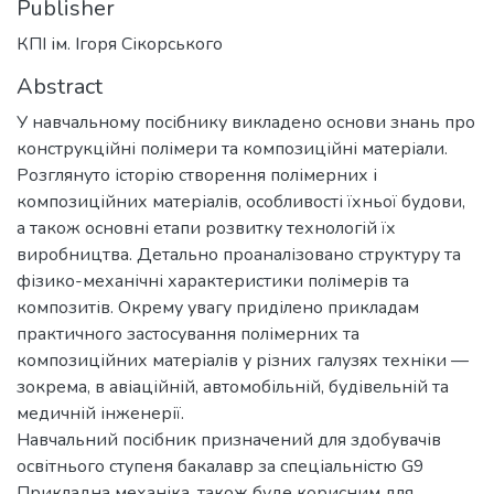
Publisher
КПІ ім. Ігоря Сікорського
Abstract
У навчальному посібнику викладено основи знань про
конструкційні полімери та композиційні матеріали.
Розглянуто історію створення полімерних і
композиційних матеріалів, особливості їхньої будови,
а також основні етапи розвитку технологій їх
виробництва. Детально проаналізовано структуру та
фізико-механічні характеристики полімерів та
композитів. Окрему увагу приділено прикладам
практичного застосування полімерних та
композиційних матеріалів у різних галузях техніки —
зокрема, в авіаційній, автомобільній, будівельній та
медичній інженерії.
Навчальний посібник призначений для здобувачів
освітнього ступеня бакалавр за спеціальністю G9
Прикладна механіка, також буде корисним для