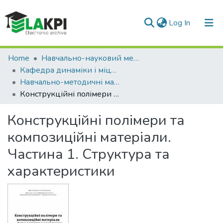
(current)
Log In
Communities & Collections
Home
Навчально-науковий механіко-машинобудівний інститут (НН ММІ)
Кафедра динаміки і міцності машин та опору матеріалів (ДММОМ)
All of DSpace
Навчально-методичні матеріали (ДМОМ)
Конструкційні полімери та композиційні матеріали. Частина 1. Структура та характеристики
Statistics
Конструкційні полімери та
композиційні матеріали.
Частина 1. Структура та
характеристики