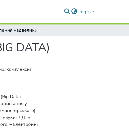
Log In
Оброблення надвеликих масивів даних (BIG DATA)
BIG DATA)
их
,
комплексні
(Big Data)
користання у
(магістерського)
 науки» / Д. В.
ького. – Електронні