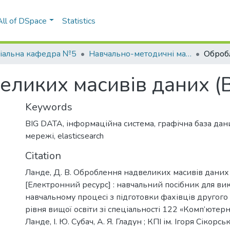
All of DSpace
Statistics
іальна кафедра №5
Навчально-методичні матеріали (СК №5)
еликих масивів даних (
Keywords
BIG DATA
,
інформаційна система
,
графічна база дан
мережі
,
elasticsearch
Citation
Ланде, Д. В. Оброблення надвеликих масивів даних 
[Електронний ресурс] : навчальний посібник для ви
навчальному процесі з підготовки фахівців другого 
рівня вищої освіти зі спеціальності 122 «Комп’ютерні
Ланде, І. Ю. Субач, А. Я. Гладун ; КПІ ім. Ігоря Сікорс