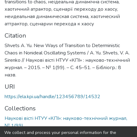
transitions to chaos
,
неідеальна динамічна система
,
хаотичний атрактор
,
сценарії переходу до хаосу
,
неидеальная динамическая система
,
хаотический
аттрактор
,
сценарии перехода к хаосу
Citation
Shvets A. Yu. New Ways of Transition to Deterministic
Chaos in Nonideal Oscillating Systems / A. Yu. Shvets, V. A.
Sirenko // Наукові вісті НТУУ «КПІ» : науково-технічний
журнал. – 2015. – № 1(99). – С. 45–51. – Бібліогр.: 8
назв.
URI
https://ela.kpi.ua/handle/123456789/14532
Collections
Наукові вісті НТУУ «КПІ»: науково-технічний журнал,
№ 1(99)
We collect and process your personal information for the