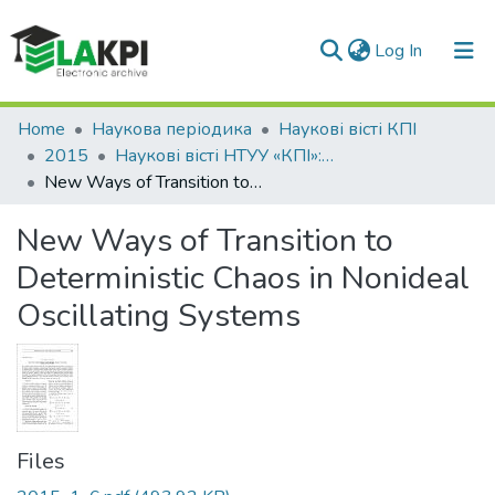
(current)
Log In
Communities & Collections
Home
Наукова періодика
Наукові вісті КПІ
2015
Наукові вісті НТУУ «КПІ»: науково-технічний журнал, № 1(99)
All of DSpace
New Ways of Transition to Deterministic Chaos in Nonideal Oscillating Systems
Statistics
New Ways of Transition to
Deterministic Chaos in Nonideal
Oscillating Systems
Files