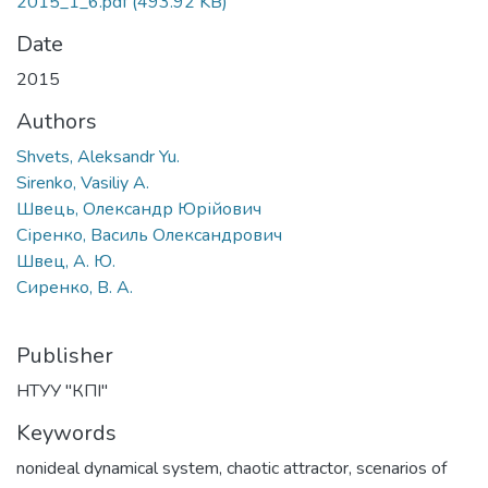
2015_1_6.pdf
(493.92 KB)
Date
2015
Authors
Shvets, Aleksandr Yu.
Sirenko, Vasiliy A.
Швець, Олександр Юрійович
Сіренко, Василь Олександрович
Швец, А. Ю.
Сиренко, В. А.
Publisher
НТУУ "КПІ"
Keywords
nonideal dynamical system
,
chaotic attractor
,
scenarios of