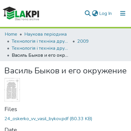
(current)
Log In
Communities & Collections
Home
Наукова періодика
Технологія і техніка друкарства
2009
All of DSpace
Технологія і техніка друкарства: збірник наукових праць, Вип. 1-2(23-24)
Василь Быков и его окружение
Statistics
Василь Быков и его окружение
Files
24_oskerko_vv_vasil_bykov.pdf
(80.33 KB)
Date