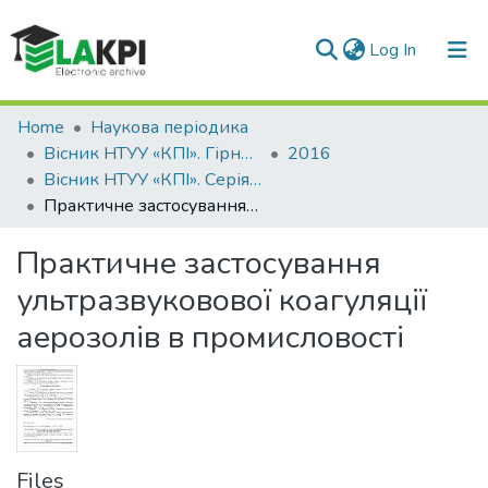
(current)
Log In
Communities & Collections
Home
Наукова періодика
Вісник НТУУ «КПІ». Гірництво
2016
All of DSpace
Вісник НТУУ «КПІ». Серія «Гірництво»: збірник наукових праць, Вип. 30
Практичне застосування ультразвуковової коагуляції аерозолів в промисловості
Statistics
Практичне застосування
ультразвуковової коагуляції
аерозолів в промисловості
Files