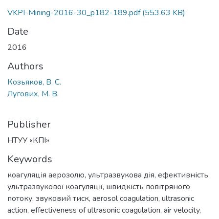
VKPI-Mining-2016-30_p182-189.pdf
(553.63 KB)
Date
2016
Authors
Козьяков, В. С.
Лугових, М. В.
Publisher
НТУУ «КПІ»
Keywords
коагуляція аерозолю
,
ультразвукова дія
,
ефективність
ультразвукової коагуляції
,
швидкість повітряного
потоку
,
звуковий тиск
,
aerosol coagulation
,
ultrasonic
action
,
effectiveness of ultrasonic coagulation
,
air velocity
,