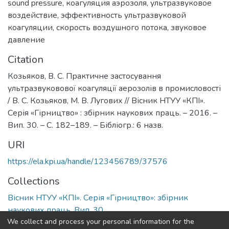
sound pressure
,
коагуляция аэрозоля
,
ультразвуковое
воздействие
,
эффективность ультразвуковой
коагуляции
,
скорость воздушного потока
,
звуковое
давление
Citation
Козьяков, В. С. Практичне застосування
ультразвуковової коагуляції аерозолів в промисловості
/ В. С. Козьяков, М. В. Лугових // Вісник НТУУ «КПІ».
Серія «Гірництво» : збірник наукових праць. – 2016. –
Вип. 30. – С. 182–189. – Бібліогр.: 6 назв.
URI
https://ela.kpi.ua/handle/123456789/37576
Collections
Вісник НТУУ «КПІ». Серія «Гірництво»: збірник
наукових праць, Вип. 30
We collect and process your personal information for the