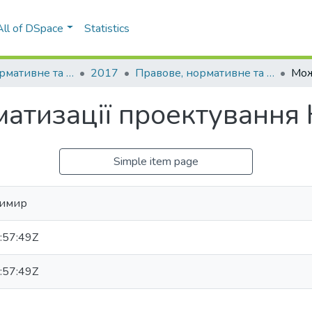
All of DSpace
Statistics
Правове, нормативне та метрологічне забезпечення системи захисту інформації в Україні
2017
Правове, нормативне та метрологічне забезпечення системи захисту інформації в Україні: науково-технічний збірник, Вип. 1(33)
атизації проектування 
Simple item page
димир
:57:49Z
:57:49Z