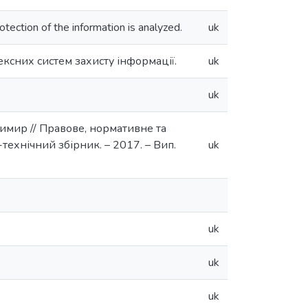
tection of the information is analyzed.
uk
ексних систем захисту інформації.
uk
uk
имир // Правове, нормативне та
технічний збірник. – 2017. – Вип.
uk
uk
uk
uk