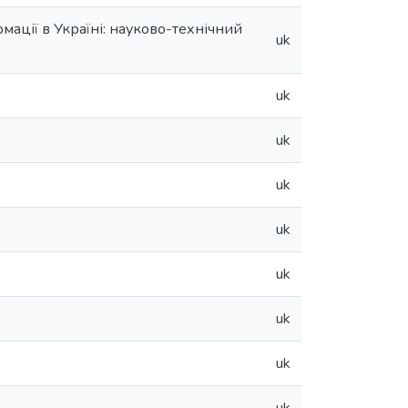
мації в Україні: науково-технічний
uk
uk
uk
uk
uk
uk
uk
uk