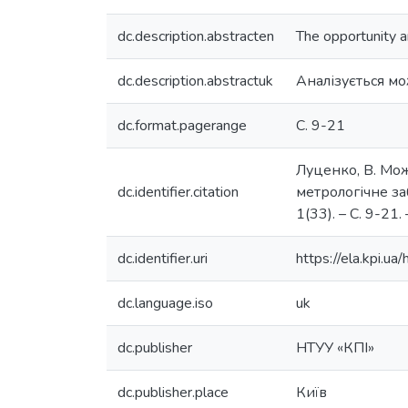
dc.description.abstracten
The opportunity a
dc.description.abstractuk
Аналізується мо
dc.format.pagerange
С. 9-21
Луценко, В. Мож
dc.identifier.citation
метрологічне за
1(33). – С. 9-21. 
dc.identifier.uri
https://ela.kpi.
dc.language.iso
uk
dc.publisher
НТУУ «КПІ»
dc.publisher.place
Київ