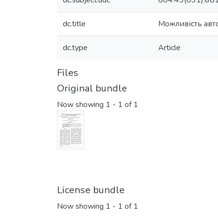
dc.subject.udc
004.43(031):681
dc.title
Можливість авт
dc.type
Article
Files
Original bundle
Now showing
1 - 1 of 1
License bundle
Now showing
1 - 1 of 1