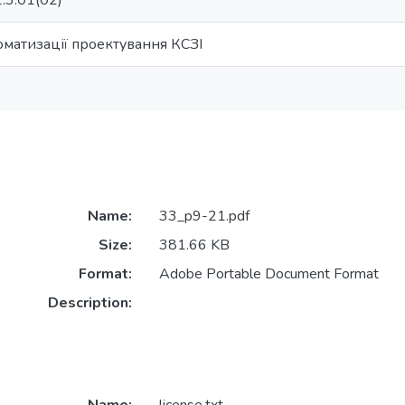
.3.01(02)
оматизації проектування КСЗІ
Name:
33_p9-21.pdf
Size:
381.66 KB
Format:
Adobe Portable Document Format
Description: