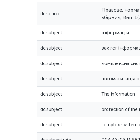
Правове, нормат
dc.source
збірник, Вип. 1(
dc.subject
інформація
dc.subject
захист інформац
dc.subject
комплексна сист
dc.subject
автоматизація 
dc.subject
The information
dc.subject
protection of the 
dc.subject
complex system of