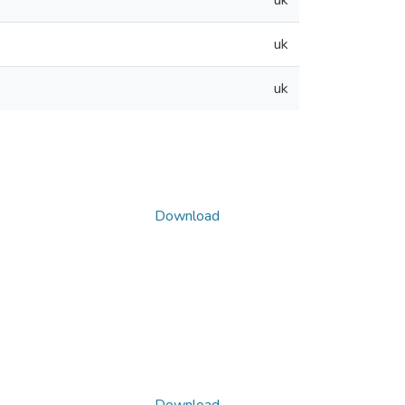
uk
uk
uk
Download