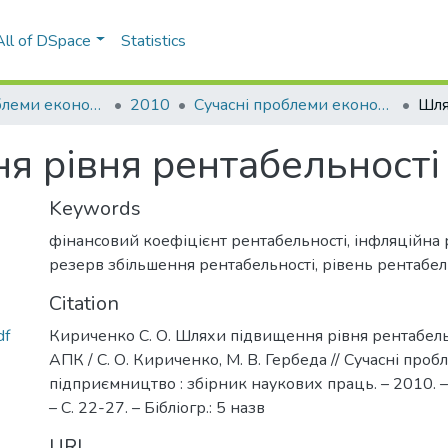
All of DSpace
Statistics
Сучасні проблеми економіки і підприємництво
2010
Сучасні проблеми економіки і підприємництво: збірник наукових праць, Вип. 5 (частина ІІІ)
я рівня рентабельності
Keywords
фінансовий коефіцієнт рентабельності
,
інфляційна 
резерв збільшення рентабельності
,
рівень рентабел
Citation
df
Кириченко С. О. Шляхи підвищення рівня рентабель
АПК / С. О. Кириченко, М. В. Гербеда // Сучасні проб
підприємництво : збірник наукових праць. – 2010. – В
– С. 22-27. – Бібліогр.: 5 назв
URI