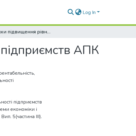
Log In
Шляхи підвищення рівня рентабельності підприємств АПК
 підприємств АПК
рентабельність
,
ьності
ності підприємств
леми економіки і
ип. 5(частина IІІ).