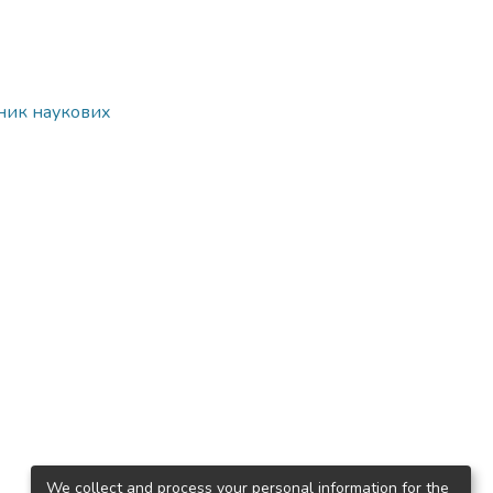
рник наукових
We collect and process your personal information for the