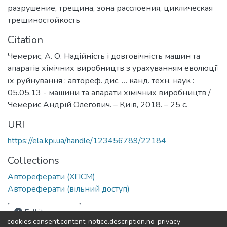
разрушение
,
трещина
,
зона расслоения
,
циклическая
трещиностойкость
Citation
Чемерис, А. О. Надійність і довговічність машин та
апаратів хімічних виробництв з урахуванням еволюції
їх руйнування : автореф. дис. … канд. техн. наук :
05.05.13 - машини та апарати хімічних виробництв /
Чемерис Андрій Олегович. – Київ, 2018. – 25 с.
URI
https://ela.kpi.ua/handle/123456789/22184
Collections
Автореферати (ХПСМ)
Автореферати (вільний доступ)
Full item page
cookies.consent.content-notice.description.no-privacy