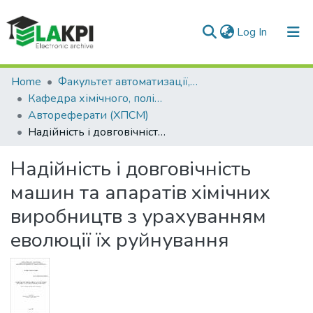
(current)
Log In
Communities & Collections
Home
Факультет автоматизації, промислової інженерії та екології (ФАПІЕ)
Кафедра хімічного, полімерного та силікатного машинобудування (ХПСМ)
All of DSpace
Автореферати (ХПСМ)
Надійність і довговічність машин та апаратів хімічних виробництв з урахуванням еволюції їх руйнування
Statistics
Надійність і довговічність
машин та апаратів хімічних
виробництв з урахуванням
еволюції їх руйнування