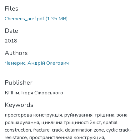
Files
Chemeris_aref.pdf
(1.35 MB)
Date
2018
Authors
Чемерис, Андрій Олегович
Publisher
КПІ ім. Ігоря Сікорського
Keywords
просторова конструкція
,
руйнування
,
тріщина
,
зона
розшарування
,
циклічна тріщиностійкіст
,
spatial
construction
,
fracture
,
crack
,
delamination zone
,
cyclic crack-
resistance
,
пространственная конструкция
,