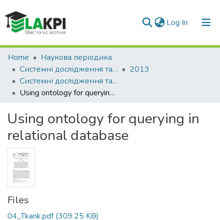
(current)
Log In
Communities & Collections
Home
Наукова періодика
Системні дослідження та інформаційні технології
2013
All of DSpace
Системні дослідження та інформаційні технології: науково-технічний журнал, № 3
Using ontology for querying in relational database
Statistics
Using ontology for querying in
relational database
Files
04_Tkank.pdf
(309.25 KB)