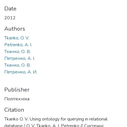
Date
2012
Authors
Tkanko, O. V.
Petrenko, A. I.
Тканко, О. В.
Петренко, А. І.
Тканко, О. В.
Петренко, А. И.
Publisher
Політехніка
Citation
Tkanko O. V. Using ontology for querying in relational
database / O. V. Tkanko, A. I. Petrenko // Системні