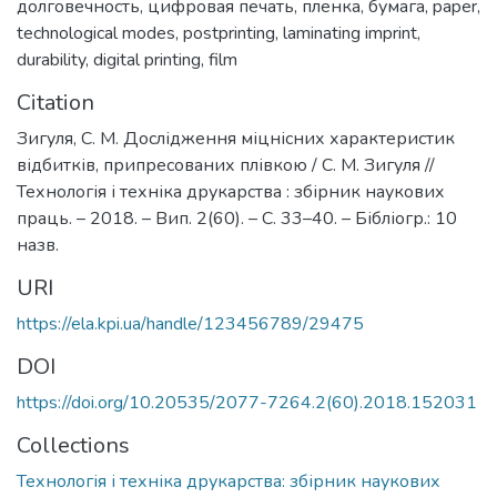
долговечность
,
цифровая печать
,
пленка
,
бумага
,
paper
,
technological modes
,
postprinting
,
laminating imprint
,
durability
,
digital printing
,
film
Citation
Зигуля, С. М. Дослідження міцнісних характеристик
відбитків, припресованих плівкою / С. М. Зигуля //
Технологія і техніка друкарства : збірник наукових
праць. – 2018. – Вип. 2(60). – С. 33–40. – Бібліогр.: 10
назв.
URI
https://ela.kpi.ua/handle/123456789/29475
DOI
https://doi.org/10.20535/2077-7264.2(60).2018.152031
Collections
Технологія і техніка друкарства: збірник наукових