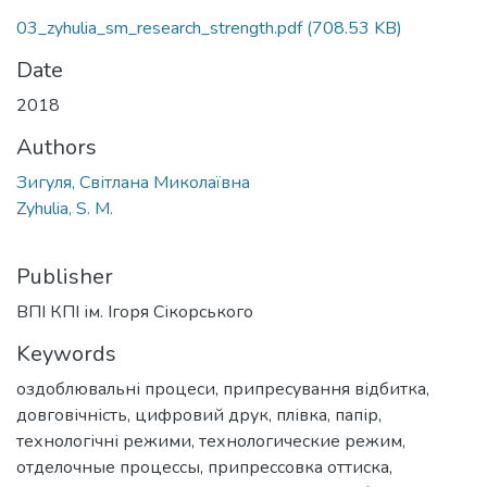
03_zyhulia_sm_research_strength.pdf
(708.53 KB)
Date
2018
Authors
Зигуля, Світлана Миколаївна
Zyhulia, S. M.
Publisher
ВПІ КПІ ім. Ігоря Сікорського
Keywords
оздоблювальні процеси
,
припресування відбитка
,
довговічність
,
цифровий друк
,
плівка
,
папір
,
технологічні режими
,
технологические режим
,
отделочные процессы
,
припрессовка оттиска
,