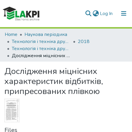
(current)
Log In
Communities & Collections
Home
Наукова періодика
Технологія і техніка друкарства
2018
All of DSpace
Технологія і техніка друкарства: збірник наукових праць, Вип. 2(60)
Дослідження міцнісних характеристик відбитків, припресованих плівкою
Statistics
Дослідження міцнісних
характеристик відбитків,
припресованих плівкою
Files