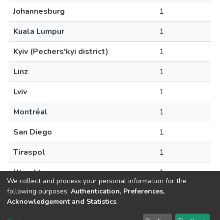
Johannesburg
1
Kuala Lumpur
1
Kyiv (Pechers'kyi district)
1
Linz
1
Lviv
1
Montréal
1
San Diego
1
Tiraspol
1
Utrecht
1
We collect and process your personal information for the
following purposes:
Authentication, Preferences,
Acknowledgement and Statistics
.
DSpace software
copyright © 2002-2026
LYRASIS