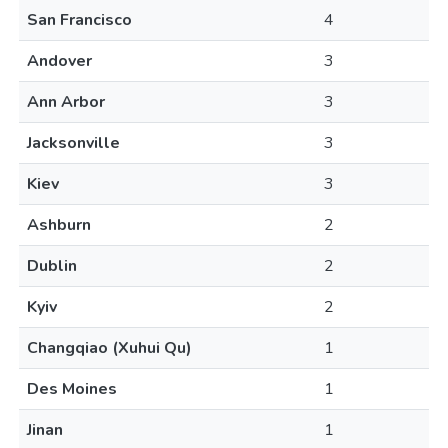
San Francisco
4
Andover
3
Ann Arbor
3
Jacksonville
3
Kiev
3
Ashburn
2
Dublin
2
Kyiv
2
Changqiao (Xuhui Qu)
1
Des Moines
1
Jinan
1