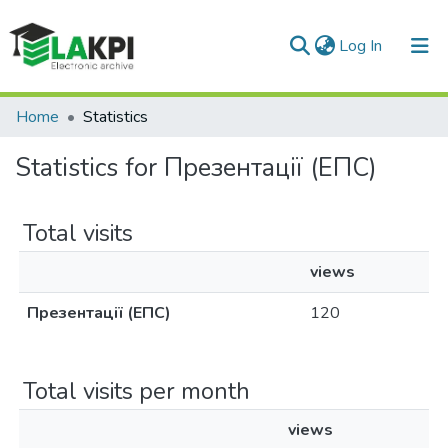
(current)
Log In
Communities & Collections
Home
Statistics
All of DSpace
Statistics for Презентації (ЕПС)
Total visits
views
Презентації (ЕПС)
120
Total visits per month
views