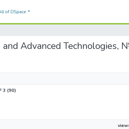
All of DSpace
cs and Advanced Technologies, №
 3 (90)
view