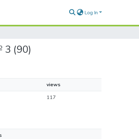
Log In
 3 (90)
views
117
s