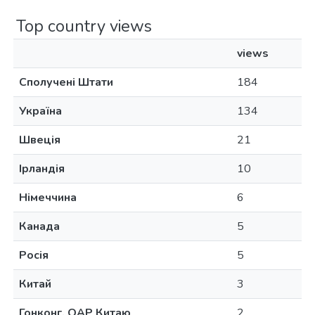
Top country views
views
Сполучені Штати
184
Україна
134
Швеція
21
Ірландія
10
Німеччина
6
Канада
5
Росія
5
Китай
3
Гонконг, ОАР Китаю
2