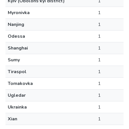
Kyiv (Obolons'kyi district)
1
Myronivka
1
Nanjing
1
Odessa
1
Shanghai
1
Sumy
1
Tiraspol
1
Tomakovka
1
Ugledar
1
Ukrainka
1
Xian
1