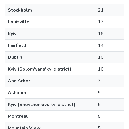
Stockholm
21
Louisville
17
Kyiv
16
Fairfield
14
Dublin
10
Kyiv (Solom'yans'kyi district)
10
Ann Arbor
7
Ashburn
5
Kyiv (Shevchenkivs'kyi district)
5
Montreal
5
Mountain View
5