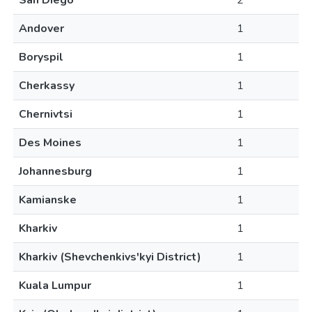
San Diego
2
Andover
1
Boryspil
1
Cherkassy
1
Chernivtsi
1
Des Moines
1
Johannesburg
1
Kamianske
1
Kharkiv
1
Kharkiv (Shevchenkivs'kyi District)
1
Kuala Lumpur
1