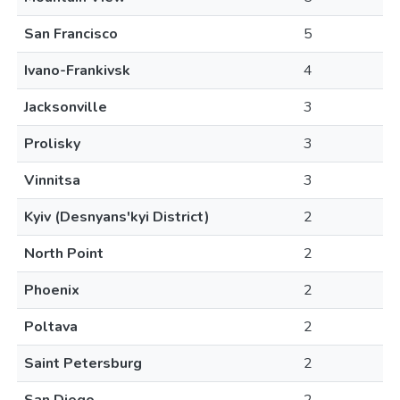
San Francisco
5
Ivano-Frankivsk
4
Jacksonville
3
Prolisky
3
Vinnitsa
3
Kyiv (Desnyans'kyi District)
2
North Point
2
Phoenix
2
Poltava
2
Saint Petersburg
2