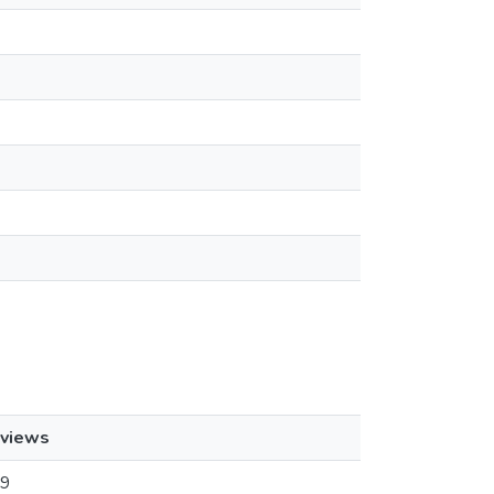
views
9