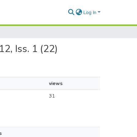
Log In
12, Iss. 1 (22)
views
31
s