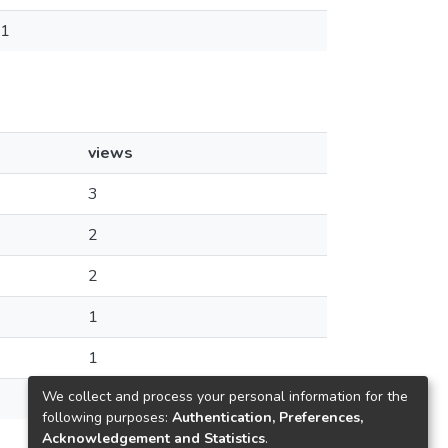
1
views
3
2
2
1
1
We collect and process your personal information for the
1
following purposes:
Authentication, Preferences,
Acknowledgement and Statistics
.