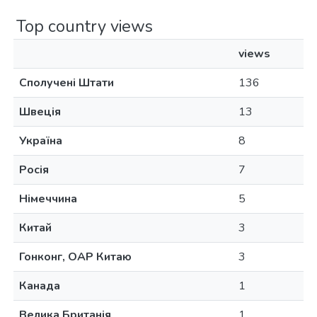
Top country views
views
Сполучені Штати
136
Швеція
13
Україна
8
Росія
7
Німеччина
5
Китай
3
Гонконг, ОАР Китаю
3
Канада
1
Велика Британія
1