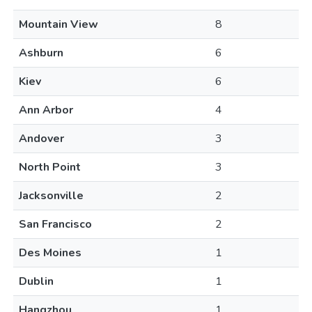
Mountain View
8
Ashburn
6
Kiev
6
Ann Arbor
4
Andover
3
North Point
3
Jacksonville
2
San Francisco
2
Des Moines
1
Dublin
1
Hangzhou
1