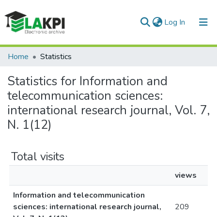
(current)
Log In
Communities & Collections
Home
Statistics
All of DSpace
Statistics for Information and
telecommunication sciences:
international research journal, Vol. 7,
N. 1(12)
Total visits
views
Information and telecommunication
sciences: international research journal,
209