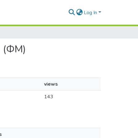
Log In
. (ФМ)
views
143
s