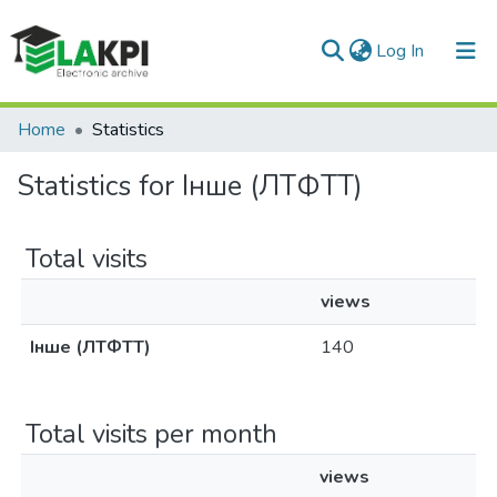
(current)
Log In
Communities & Collections
Home
Statistics
All of DSpace
Statistics for Інше (ЛТФТТ)
Total visits
views
Інше (ЛТФТТ)
140
Total visits per month
views