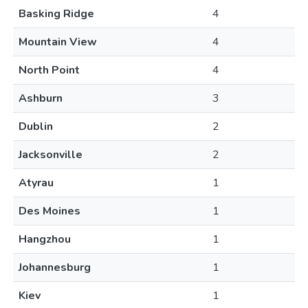
Basking Ridge
4
Mountain View
4
North Point
4
Ashburn
3
Dublin
2
Jacksonville
2
Atyrau
1
Des Moines
1
Hangzhou
1
Johannesburg
1
Kiev
1